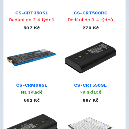
APP176180321450
ATB-1100-SANUF
CS-CRT350SL
CS-CRT500RC
ATB-1100-SY3450
Dodání do 3-4 týdnů
Dodání do 3-4 týdnů
ATB-1200
507 Kč
270 Kč
ATB-1700
ATB-950
ATB-950-SANUF
ATB-T4
BA-4400
BATMX6000
BATTMX880
BGG047
BL1880F6835661S5PG9T
CS-CRM08SL
CS-CRT550SL
BN59-01357A
Na skladě
Na skladě
BP59-00150A
602 Kč
887 Kč
BT-NLP2400
BTBL4800SL
BTBL73386
BTPC56067