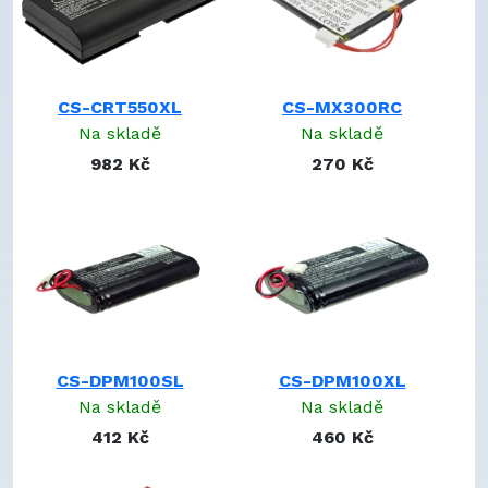
BTPC56067A
BTPC56067B
BW888200747
C29943
CS-CRT550XL
CS-MX300RC
CH603448S1P
Na skladě
Na skladě
CP-CR100
982 Kč
270 Kč
CP-WR20
CS503759 1S1P
CUSTOM-231
F12440023
F12440056
FG147-10
H-AAA700B
HB303450
HHD10010
CS-DPM100SL
CS-DPM100XL
HHR-120AAB33 F1x2
Na skladě
Na skladě
HHR-60AAA/F4
412 Kč
460 Kč
HK-NP60-850
HRMR15/51