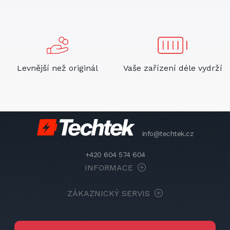
Levnější než originál
Vaše zařízení déle vydrží
info@techtek.cz
+420 604 574 604
INFORMACE
ZÁKAZNICKÝ SERVIS