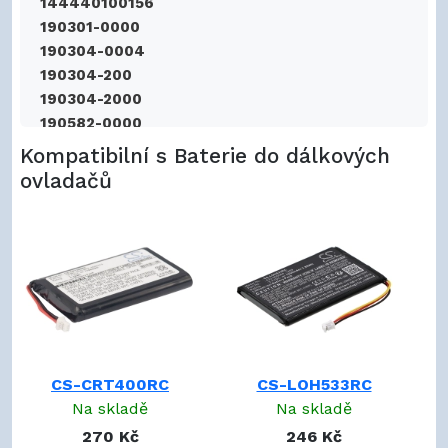
144440100156
190301-0000
190304-0004
190304-200
190304-2000
190582-0000
1ICP5/34/50 1S1P
Kompatibilní s Baterie do dálkových
20-00778-00A
ovladačů
20-210003-08
21221-10296051
2422 526 00148
2422 526 00193
2422 526 00208
2422-526-00148
255789
2370712
CS-CRT400RC
CS-LOH533RC
190304200
Na skladě
Na skladě
1903040000
1903042000
270 Kč
246 Kč