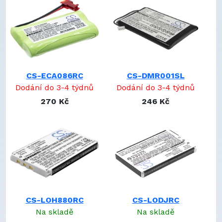
K398
K43D
L-LU18
LC18650
LI-CRXCRST1S4P
LPPCZRST1S1P
CS-ECA086RC
CS-DMR001SL
M36B
Dodání do 3-4 týdnů
Dodání do 3-4 týdnů
M41B
270 Kč
246 Kč
MIO-RBP
MSE10007
MT-1000C-BTP
MT-500C-BTP
NA2000D01C200
NA7105
NC0910
NC1002
NC1110
CS-LOH880RC
CS-LODJRC
NT210AAHCB10YMXZ
Na skladě
Na skladě