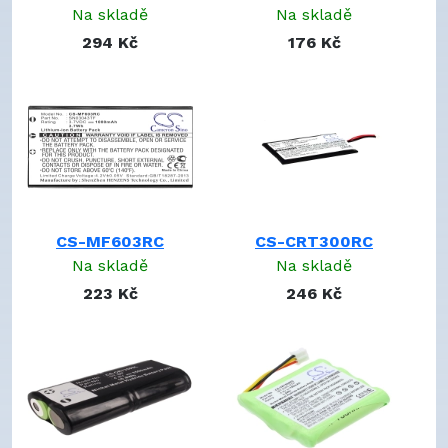
Na skladě
Na skladě
815000037
294 Kč
176 Kč
994000033
447437502222
533-000050
533-000083
533-000084
533-000088
533-000128
54-0148-SA
81-207-392012
CS-MF603RC
CS-CRT300RC
81-215-360012
Na skladě
Na skladě
8100 911 02101
223 Kč
246 Kč
8100-911-02101
A0356
AHA1112200
AHB404066
AHB553450
APP00176