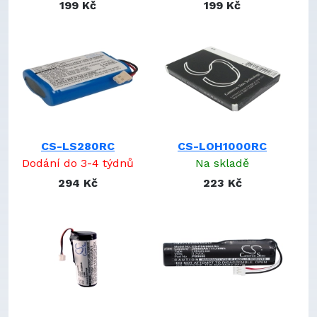
NTA2340
199 Kč
199 Kč
P0986
PB9400
PB9600
PC046067H
PL823458
PMB-2150
PMB-2150PA
PT403035
CS-LS280RC
CS-LOH1000RC
R-IG7
Dodání do 3-4 týdnů
Na skladě
R-RG7
294 Kč
223 Kč
R1G7
RB00101
RIG7
RLI001.9
RLP-008-2.1
SN03043TF
ST-BP
ST-BTPN