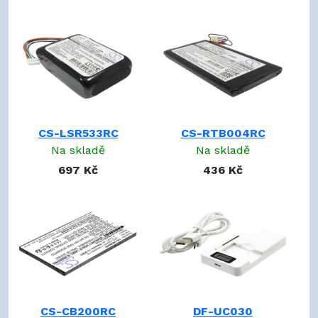
1903042001
242252600214
30-210218-17
3940052005
310420051271
310420052281
40-210154-17
40-210325-17
CS-LSR533RC
CS-RTB004RC
40J3659
Na skladě
Na skladě
41-500012-13
697 Kč
436 Kč
462223
530065
571830
623158
822048
6502313
6504581
6504906
CS-CB200RC
DF-UC030
6508588