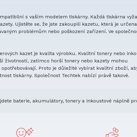
kompatibilní s vaším modelem tiskárny. Každá tiskárna vyž
zety. Ujistěte se, že jste zakoupili kazetu, která je určen
kávaným problémům nebo poškození zařízení. Ve společnos
ových kazet je kvalita výrobku. Kvalitní tonery nebo ink
lší životností, zatímco horší tonery nebo kazety mohou
opotřebovávají. Proto je důležité vybírat kvalitní zboží, ab
otnost tiskárny. Společnost Techtek nabízí právě takové.
jdete baterie, akumulátory, tonery a inkoustové náplně pr