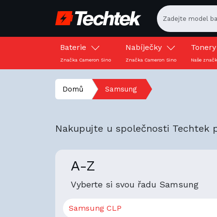
Baterie
Nabíječky
Toner
Značka Cameron Sino
Značka Cameron Sino
Naše znač
Domů
Samsung
Nakupujte u společnosti Techtek p
A-Z
Vyberte si svou řadu Samsung
Samsung CLP