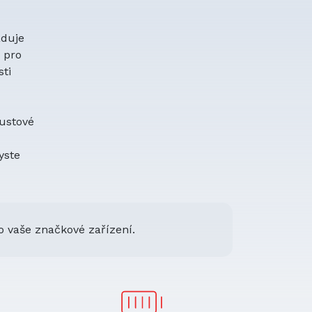
aduje
a pro
ti
oustové
yste
o vaše značkové zařízení.