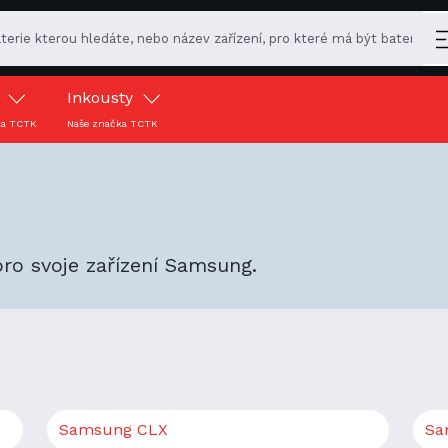
y
Inkousty
ka TCTK
Naše značka TCTK
ro svoje zařízení Samsung.
Samsung CLX
Sa