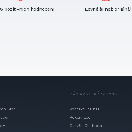
% pozitivních hodnocení
Levnější než originál
E
ZÁKAZNICKÝ SERVIS
ron Sino
Kontaktujte nás
ručení
Reklamace
aty
Otevřít Chatbota