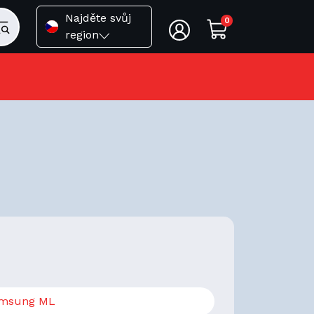
Najděte svůj
0
region
msung ML