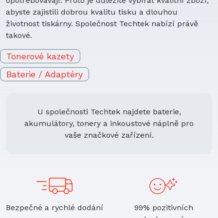
opotřebovávají. Proto je důležité vybírat kvalitní zboží,
Baterie do elektronických čteček knih
abyste zajistili dobrou kvalitu tisku a dlouhou
Baterie do klávesnic
životnost tiskárny. Společnost Techtek nabízí právě
Baterie do herních konzolí
takové.
Baterie do skenerů
Baterie do psích obojků
Tonerové kazety
Baterie do zdravotnických zařízení
Baterie / Adaptéry
Baterie do MP3 přehrávačů
Baterie do bezdrátových sluchátek a
headsetů
Baterie do dálkových ovladačů
U společnosti Techtek najdete baterie,
Baterie do pagerů
akumulátory, tonery a inkoustové náplně pro
Baterie do platebních terminálů
vaše značkové zařízení.
Baterie do projektorů
Baterie do reproduktorů
Baterie do satelitních telefonů
Baterie do tiskáren
Baterie do vozidel
Baterie do vysílaček
Bezpečné a rychlé dodání
99% pozitivních
Baterie do záznamníků