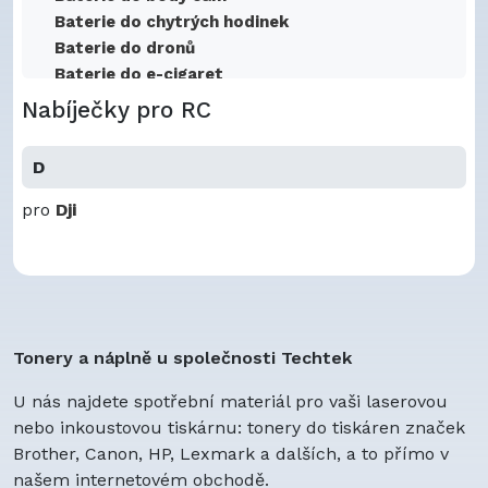
Baterie do chytrých hodinek
Baterie do dronů
Baterie do e-cigaret
Baterie do elektrického skůtru
Nabíječky pro RC
Baterie do hotspotů
Baterie do kabelového modemu
D
Baterie do konferenčního vybavení
Baterie do oblečení
pro
Dji
Baterie do osvětlovacích systémů
Baterie do telescopů
Baterie do zabezpečení domácnosti
Baterie do zvukových zařízení
Baterie docházkových hodin
Tonery a náplně u společnosti Techtek
Baterie pro digitální váhy
Baterie pro hudební nástroje
U nás najdete spotřební materiál pro vaši laserovou
Baterie pro námořní vybavení
nebo inkoustovou tiskárnu: tonery do tiskáren značek
Baterie pro satelitní internet
Brother, Canon, HP, Lexmark a dalších, a to přímo v
Baterie pro sportovní vybavení
našem internetovém obchodě.