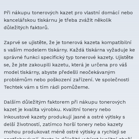
Baterie pro vybavení aut
Baterie pro čtečky ID karet
Při nákupu tonerových kazet pro vlastní domácí nebo
Dobíjecí baterie
kancelářskou tiskárnu je třeba zvážit několik
Kombo pack
důležitých faktorů.
Speciální Počítače
AA / AAA
Zaprvé se ujistěte, že je tonerová kazeta kompatibilní
Baterie do notebooků
s vaším modelem tiskárny. Každá tiskárna vyžaduje ke
Baterie do mobilů
správné funkci specifický typ tonerové kazety. Ujistěte
Baterie do tabletů
se, že jste zakoupili kazetu, která je určena pro váš
Baterie do DVD přehrávačů
model tiskárny, abyste předešli neočekávaným
Baterie do kamer a fotoaparátů
problémům nebo poškození zařízení. Ve společnosti
Baterie do nářadí
Techtek vám s tím rádi pomůžeme.
Baterie do navigací (GPS)
Baterie do vysavačů
Dalším důležitým faktorem při nákupu tonerových
Baterie do bezdrátových telefonů
kazet je kvalita výrobku. Kvalitní tonery nebo
Baterie industriální
inkoustové kazety produkují jasné a ostré výtisky s
Baterie do dětských chůviček
delší životností, zatímco horší tonery nebo kazety
Baterie do virtuální reality
mohou produkovat méně ostré výtisky a rychleji se
Baterie do zesilovačů