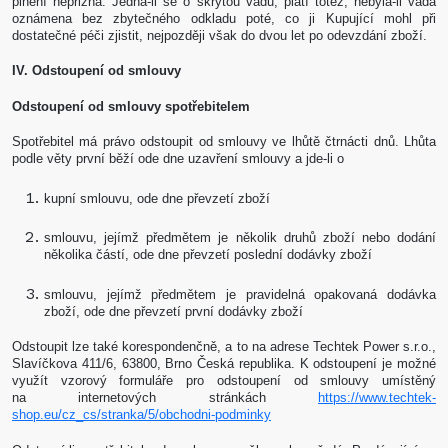
plnění nepřizná. Jedná-li se o skrytou vadu, platí totéž, nebyla-li vada
oznámena bez zbytečného odkladu poté, co ji Kupující mohl při
dostatečné péči zjistit, nejpozději však do dvou let po odevzdání zboží.
IV. Odstoupení od smlouvy
Odstoupení od smlouvy spotřebitelem
Spotřebitel má právo odstoupit od smlouvy ve lhůtě čtrnácti dnů. Lhůta
podle věty první běží ode dne uzavření smlouvy a jde-li o
kupní smlouvu, ode dne převzetí zboží
smlouvu, jejímž předmětem je několik druhů zboží nebo dodání
několika částí, ode dne převzetí poslední dodávky zboží
smlouvu, jejímž předmětem je pravidelná opakovaná dodávka
zboží, ode dne převzetí první dodávky zboží
Odstoupit lze také korespondenčně, a to na adrese Techtek Power s.r.o.,
Slavíčkova 411/6, 63800, Brno Česká republika. K odstoupení je možné
využít vzorový formuláře pro odstoupení od smlouvy umístěný
na internetových stránkách
https://www.techtek-
shop.eu/cz_cs/stranka/5/obchodni-podminky