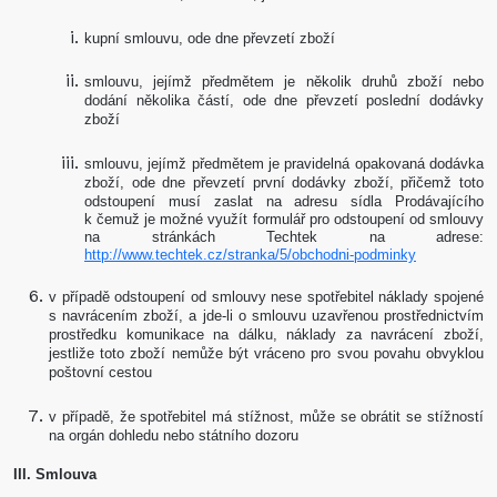
kupní smlouvu, ode dne převzetí zboží
smlouvu, jejímž předmětem je několik druhů zboží nebo
dodání několika částí, ode dne převzetí poslední dodávky
zboží
smlouvu, jejímž předmětem je pravidelná opakovaná dodávka
zboží, ode dne převzetí první dodávky zboží,
přičemž toto
odstoupení musí zaslat na adresu sídla Prodávajícího
k čemuž je možné využít formulář pro odstoupení od smlouvy
na stránkách Techtek na adrese:
http://www.techtek.cz/stranka/5/obchodni-podminky
v případě odstoupení od smlouvy nese spotřebitel náklady spojené
s navrácením zboží, a jde-li o smlouvu uzavřenou prostřednictvím
prostředku komunikace na dálku, náklady za navrácení zboží,
jestliže toto zboží nemůže být vráceno pro svou povahu obvyklou
poštovní cestou
v případě, že spotřebitel má stížnost, může se obrátit se stížností
na orgán dohledu nebo státního dozoru
III. Smlouva