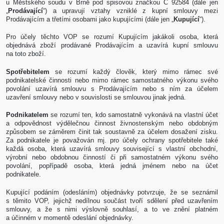
u Městského soudu v Brně pod spisovou značkou C 92584 (dále jen
„
Prodávající
“) a upravují vztahy vzniklé z kupní smlouvy mezi
Prodávajícím a třetími osobami jako kupujícími (dále jen „
Kupující
“).
Pro účely těchto VOP se rozumí Kupujícím jakákoli osoba, která
objednává zboží prodávané Prodávajícím a uzavírá kupní smlouvu
na toto zboží.
Spotřebitelem
se rozumí každý člověk, který mimo rámec své
podnikatelské činnosti nebo mimo rámec samostatného výkonu svého
povolání uzavírá smlouvu s Prodávajícím nebo s ním za účelem
uzavření smlouvy nebo v souvislosti se smlouvou jinak jedná.
Podnikatelem
se rozumí ten, kdo samostatně vykonává na vlastní účet
a odpovědnost výdělečnou činnost živnostenským nebo obdobným
způsobem se záměrem činit tak soustavně za účelem dosažení zisku.
Za podnikatele je považován mj. pro účely ochrany spotřebitele také
každá osoba, která uzavírá smlouvy související s vlastní obchodní,
výrobní nebo obdobnou činností či při samostatném výkonu svého
povolání, popřípadě osoba, která jedná jménem nebo na účet
podnikatele.
Kupující podáním (odesláním) objednávky potvrzuje, že se seznámil
s těmito VOP, jejichž nedílnou součást tvoří sdělení před uzavřením
smlouvy, a že s nimi výslovně souhlasí, a to ve znění platném
a účinném v momentě odeslání objednávky.