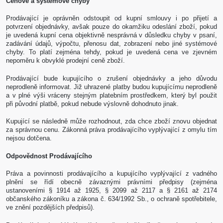
Cenové a systémové chyby
Prodávající je oprávněn odstoupit od kupní smlouvy i po přijetí a
potvrzení objednávky, avšak pouze do okamžiku odeslání zboží, pokud
je uvedená kupní cena objektivně nesprávná v důsledku chyby v psaní,
zadávání údajů, výpočtu, přenosu dat, zobrazení nebo jiné systémové
chyby. To platí zejména tehdy, pokud je uvedená cena ve zjevném
nepoměru k obvyklé prodejní ceně zboží.
Prodávající bude kupujícího o zrušení objednávky a jeho důvodu
neprodleně informovat. Již uhrazené platby budou kupujícímu neprodleně
a v plné výši vráceny stejným platebním prostředkem, který byl použit
při původní platbě, pokud nebude výslovně dohodnuto jinak.
Kupující se následně může rozhodnout, zda chce zboží znovu objednat
za správnou cenu. Zákonná práva prodávajícího vyplývající z omylu tím
nejsou dotčena.
Odpovědnost Prodávajícího
Práva a povinnosti prodávajícího a kupujícího vyplývající z vadného
plnění se řídí obecně závaznými právními předpisy (zejména
ustanoveními § 1914 až 1925, § 2099 až 2117 a § 2161 až 2174
občanského zákoníku a zákona č. 634/1992 Sb., o ochraně spotřebitele,
ve znění pozdějších předpisů).