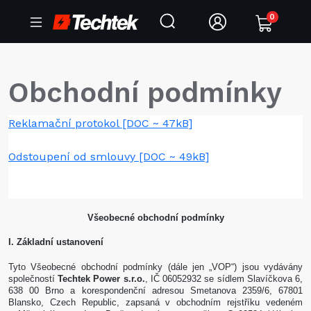
0
Obchodní podmínky
Reklamační protokol
[DOC ~ 47kB]
Odstoupení od smlouvy
[DOC ~ 49kB]
Všeobecné obchodní podmínky
I. Základní ustanovení
Tyto Všeobecné obchodní podmínky (dále jen „VOP“) jsou vydávány
společností
Techtek Power s.r.o.
, IČ 06052932 se sídlem Slavíčkova 6,
638 00 Brno a korespondenční adresou
Smetanova 2359/6, 67801
Blansko, Czech Republic
, zapsaná v obchodním rejstříku vedeném