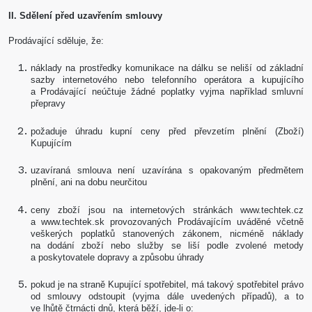
II. Sdělení před uzavřením smlouvy
Prodávající sděluje, že:
náklady na prostředky komunikace na dálku se neliší od základní
sazby internetového nebo telefonního operátora a kupujícího
a Prodávající neúčtuje žádné poplatky vyjma například smluvní
přepravy
požaduje úhradu kupní ceny před převzetím plnění (Zboží)
Kupujícím
uzavíraná smlouva není uzavírána s opakovaným předmětem
plnění, ani na dobu neurčitou
ceny zboží jsou na internetových stránkách www.techtek.cz
a www.techtek.sk provozovaných Prodávajícím uváděné včetně
veškerých poplatků stanovených zákonem, nicméně náklady
na dodání zboží nebo služby se liší podle zvolené metody
a poskytovatele dopravy a způsobu úhrady
pokud je na straně Kupující spotřebitel, má takový spotřebitel právo
od smlouvy odstoupit (vyjma dále uvedených případů), a to
ve lhůtě čtrnácti dnů, která běží, jde-li o: