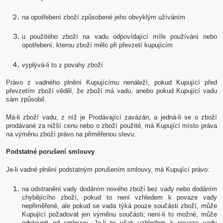
na opotřebení zboží způsobené jeho obvyklým užíváním
u použitého zboží na vadu odpovídající míře používání nebo
opotřebení, kterou zboží mělo při převzetí kupujícím
vyplývá-li to z povahy zboží
Právo z vadného plnění Kupujícímu nenáleží, pokud Kupující před
převzetím zboží věděl, že zboží má vadu, anebo pokud Kupující vadu
sám způsobil.
Má-li zboží vadu, z níž je Prodávající zavázán, a jedná-li se o zboží
prodávané za nižší cenu nebo o zboží použité, má Kupující místo práva
na výměnu zboží právo na přiměřenou slevu.
Podstatné porušení smlouvy
Je-li vadné plnění podstatným porušením smlouvy, má Kupující právo:
na odstranění vady dodáním nového zboží bez vady nebo dodáním
chybějícího zboží, pokud to není vzhledem k povaze vady
nepřiměřené, ale pokud se vada týká pouze součásti zboží, může
Kupující požadovat jen výměnu součásti; není-li to možné, může
odstoupit od smlouvy. Je-li to však vzhledem k povaze vady