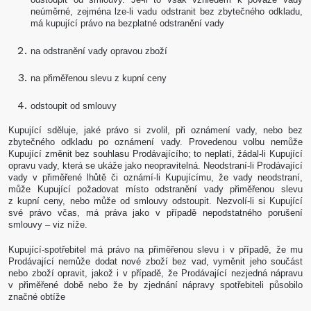
neúměrné, zejména lze-li vadu odstranit bez zbytečného odkladu,
má kupující právo na bezplatné odstranění vady
na odstranění vady opravou zboží
na přiměřenou slevu z kupní ceny
odstoupit od smlouvy
Kupující sděluje, jaké právo si zvolil, při oznámení vady, nebo bez
zbytečného odkladu po oznámení vady. Provedenou volbu nemůže
Kupující změnit bez souhlasu Prodávajícího; to neplatí, žádal-li Kupující
opravu vady, která se ukáže jako neopravitelná. Neodstraní-li Prodávající
vady v přiměřené lhůtě či oznámí-li Kupujícímu, že vady neodstraní,
může Kupující požadovat místo odstranění vady přiměřenou slevu
z kupní ceny, nebo může od smlouvy odstoupit. Nezvolí-li si Kupující
své právo včas, má práva jako v případě nepodstatného porušení
smlouvy – viz níže.
Kupující-spotřebitel má právo na přiměřenou slevu i v případě, že mu
Prodávající nemůže dodat nové zboží bez vad, vyměnit jeho součást
nebo zboží opravit, jakož i v případě, že Prodávající nezjedná nápravu
v přiměřené době nebo že by zjednání nápravy spotřebiteli působilo
značné obtíže