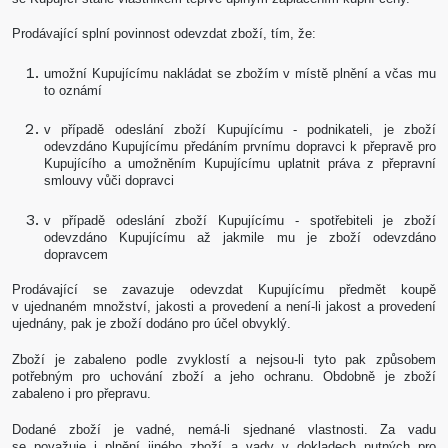
Prodávající splní povinnost odevzdat zboží, tím, že:
umožní Kupujícímu nakládat se zbožím v místě plnění a včas mu
to oznámí
v případě odeslání zboží Kupujícímu - podnikateli, je zboží
odevzdáno Kupujícímu předáním prvnímu dopravci k přepravě pro
Kupujícího a umožněním Kupujícímu uplatnit práva z přepravní
smlouvy vůči dopravci
v případě odeslání zboží Kupujícímu - spotřebiteli je zboží
odevzdáno Kupujícímu až jakmile mu je zboží odevzdáno
dopravcem
Prodávající se zavazuje odevzdat Kupujícímu předmět koupě
v ujednaném množství, jakosti a provedení a není-li jakost a provedení
ujednány, pak je zboží dodáno pro účel obvyklý.
Zboží je zabaleno podle zvyklostí a nejsou-li tyto pak způsobem
potřebným pro uchování zboží a jeho ochranu. Obdobně je zboží
zabaleno i pro přepravu.
Dodané zboží je vadné, nemá-li sjednané vlastnosti. Za vadu
se považuje i plnění jiného zboží a vady v dokladech nutných pro