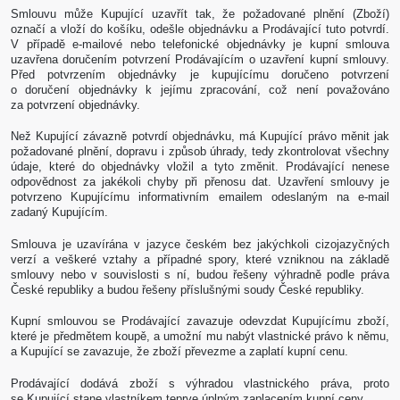
Smlouvu může Kupující uzavřít tak, že požadované plnění (Zboží)
označí a vloží do košíku, odešle objednávku a Prodávající tuto potvrdí.
V případě e-mailové nebo telefonické objednávky je kupní smlouva
uzavřena doručením potvrzení Prodávajícím o uzavření kupní smlouvy.
Před potvrzením objednávky je kupujícímu doručeno potvrzení
o doručení objednávky k jejímu zpracování, což není považováno
za potvrzení objednávky.
Než Kupující závazně potvrdí objednávku, má Kupující právo měnit jak
požadované plnění, dopravu i způsob úhrady, tedy zkontrolovat všechny
údaje, které do objednávky vložil a tyto změnit. Prodávající nenese
odpovědnost za jakékoli chyby při přenosu dat. Uzavření smlouvy je
potvrzeno Kupujícímu informativním emailem odeslaným na e-mail
zadaný Kupujícím.
Smlouva je uzavírána v jazyce českém bez jakýchkoli cizojazyčných
verzí a veškeré vztahy a případné spory, které vzniknou na základě
smlouvy nebo v souvislosti s ní, budou řešeny výhradně podle práva
České republiky a budou řešeny příslušnými soudy České republiky.
Kupní smlouvou se Prodávající zavazuje odevzdat Kupujícímu zboží,
které je předmětem koupě, a umožní mu nabýt vlastnické právo k němu,
a Kupující se zavazuje, že zboží převezme a zaplatí kupní cenu.
Prodávající dodává zboží s výhradou vlastnického práva, proto
se Kupující stane vlastníkem teprve úplným zaplacením kupní ceny.