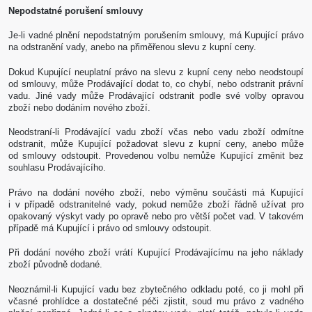
Nepodstatné porušení smlouvy
Je-li vadné plnění nepodstatným porušením smlouvy, má Kupující právo
na odstranění vady, anebo na přiměřenou slevu z kupní ceny.
Dokud Kupující neuplatní právo na slevu z kupní ceny nebo neodstoupí
od smlouvy, může Prodávající dodat to, co chybí, nebo odstranit právní
vadu. Jiné vady může Prodávající odstranit podle své volby opravou
zboží nebo dodáním nového zboží.
Neodstraní-li Prodávající vadu zboží včas nebo vadu zboží odmítne
odstranit, může Kupující požadovat slevu z kupní ceny, anebo může
od smlouvy odstoupit. Provedenou volbu nemůže Kupující změnit bez
souhlasu Prodávajícího.
Právo na dodání nového zboží, nebo výměnu součásti má Kupující
i v případě odstranitelné vady, pokud nemůže zboží řádně užívat pro
opakovaný výskyt vady po opravě nebo pro větší počet vad. V takovém
případě má Kupující i právo od smlouvy odstoupit.
Při dodání nového zboží vrátí Kupující Prodávajícímu na jeho náklady
zboží původně dodané.
Neoznámil-li Kupující vadu bez zbytečného odkladu poté, co ji mohl při
včasné prohlídce a dostatečné péči zjistit, soud mu právo z vadného