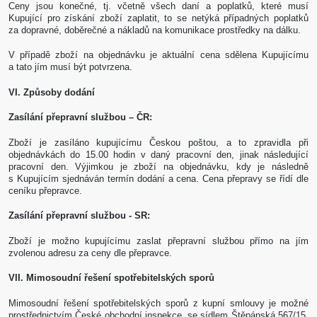
Ceny jsou konečné, tj. včetně všech daní a poplatků, které musí
Kupující pro získání zboží zaplatit, to se netýká případných poplatků
za dopravné, doběrečné a nákladů na komunikace prostředky na dálku.
V případě zboží na objednávku je aktuální cena sdělena Kupujícímu
a tato jím musí být potvrzena.
VI. Způsoby dodání
Zasílání přepravní službou – ČR:
Zboží je zasíláno kupujícímu Českou poštou, a to zpravidla při
objednávkách do 15.00 hodin v daný pracovní den, jinak následující
pracovní den. Výjimkou je zboží na objednávku, kdy je následně
s Kupujícím sjednáván termín dodání a cena. Cena přepravy se řídí dle
ceníku přepravce.
Zasílání přepravní službou - SR:
Zboží je možno kupujícímu zaslat přepravní službou přímo na jím
zvolenou adresu za ceny dle přepravce.
VII. Mimosoudní řešení spotřebitelských sporů
Mimosoudní řešení spotřebitelských sporů z kupní smlouvy je možné
prostřednictvím České obchodní inspekce, se sídlem Štěpánská 567/15,