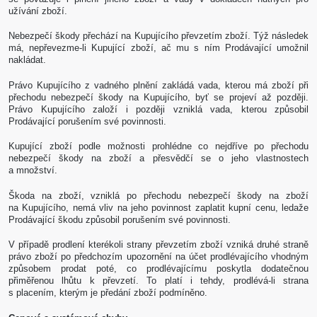
užívání zboží.
Nebezpečí škody přechází na Kupujícího převzetím zboží. Týž následek
má, nepřevezme-li Kupující zboží, ač mu s ním Prodávající umožnil
nakládat.
Právo Kupujícího z vadného plnění zakládá vada, kterou má zboží při
přechodu nebezpečí škody na Kupujícího, byť se projeví až později.
Právo Kupujícího založí i později vzniklá vada, kterou způsobil
Prodávající porušením své povinnosti.
Kupující zboží podle možnosti prohlédne co nejdříve po přechodu
nebezpečí škody na zboží a přesvědčí se o jeho vlastnostech
a množství.
Škoda na zboží, vzniklá po přechodu nebezpečí škody na zboží
na Kupujícího, nemá vliv na jeho povinnost zaplatit kupní cenu, ledaže
Prodávající škodu způsobil porušením své povinnosti.
V případě prodlení kterékoli strany převzetím zboží vzniká druhé straně
právo zboží po předchozím upozornění na účet prodlévajícího vhodným
způsobem prodat poté, co prodlévajícímu poskytla dodatečnou
přiměřenou lhůtu k převzetí. To platí i tehdy, prodlévá-li strana
s placením, kterým je předání zboží podmíněno.