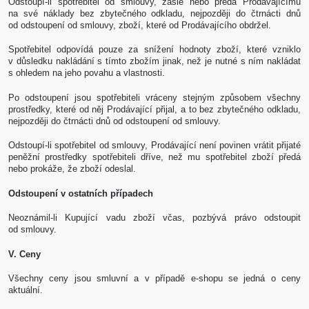
Odstoupí-li spotřebitel od smlouvy, zašle nebo předá Prodávajícímu
na své náklady bez zbytečného odkladu, nejpozději do čtrnácti dnů
od odstoupení od smlouvy, zboží, které od Prodávajícího obdržel.
Spotřebitel odpovídá pouze za snížení hodnoty zboží, které vzniklo
v důsledku nakládání s tímto zbožím jinak, než je nutné s ním nakládat
s ohledem na jeho povahu a vlastnosti.
Po odstoupení jsou spotřebiteli vráceny stejným způsobem všechny
prostředky, které od něj Prodávající přijal, a to bez zbytečného odkladu,
nejpozději do čtrnácti dnů od odstoupení od smlouvy.
Odstoupí-li spotřebitel od smlouvy, Prodávající není povinen vrátit přijaté
peněžní prostředky spotřebiteli dříve, než mu spotřebitel zboží předá
nebo prokáže, že zboží odeslal.
Odstoupení v ostatních případech
Neoznámil-li Kupující vadu zboží včas, pozbývá právo odstoupit
od smlouvy.
V. Ceny
Všechny ceny jsou smluvní a v případě e-shopu se jedná o ceny
aktuální.