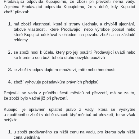
Prodávající odpovídá Kupujícímu, že zboží při převzetí nemá vady.
Zejména Prodávající odpovídá Kupujícímu, že v době, kdy Kupující
zboží převzal:
má zboží vlastnosti, které si strany ujednaly, a chybí-li ujednání,
takové vlastnosti, které Prodávající nebo výrobce popsal nebo
které Kupující očekával s ohledem na povahu zboží a na základě
reklamy
se zboží hodí k účelu, který pro její použití Prodávající uvádí nebo
ke kterému se zboží tohoto druhu obvykle používá
je zboží v odpovídajícím množství, míře nebo hmotnosti
zboží vyhovuje požadavkům právních předpisů
Projeví-li se vada v průběhu šesti měsíců od převzetí, má se za to,
že zboží bylo vadné již při převzetí.
Kupující je oprávněn uplatnit právo z vady, která se vyskytne
u spotřebního zboží v době dvaceti čtyř měsíců od převzetí, to se však
netýká:
u zboží prodávaného za nižší cenu na vadu, pro kterou byla nižší
cena ujednána