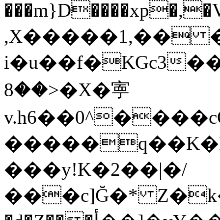
���m}D����xp�,
,X�����1,�� 
i�u��f�KGc3��(,
<��8�X�寕
v.h6��0^����cQ�ʌ
�����q��K�F
���y!K�2��|�/
���c]Ğ�* Z�k