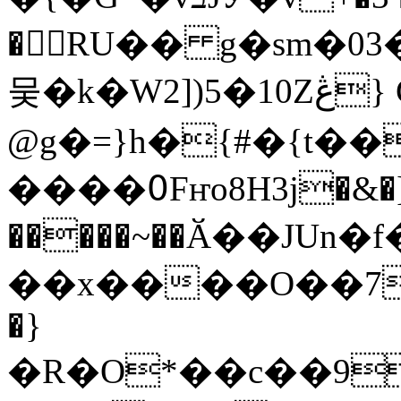
�򬾐RU�� g�sm�
뭊�k�W2])5�10Zڠ} G5�wF�g�?���
@g�=}h�{#�{t�
����߀Fҥo8H3j�&�]3� �
�����~��Ӑ��J
��x����O��7
�}
�R�O*��c��9