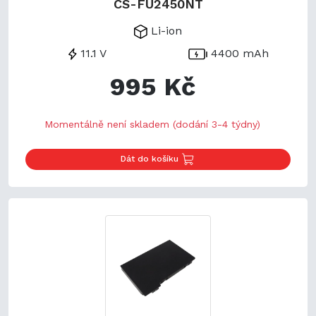
CS-FU2450NT
Li-ion
11.1 V
4400 mAh
995 Kč
Momentálně není skladem (dodání 3-4 týdny)
Dát do košíku