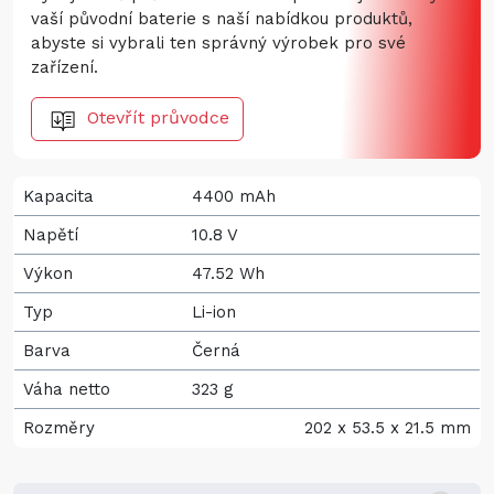
vaší původní baterie s naší nabídkou produktů,
abyste si vybrali ten správný výrobek pro své
zařízení.
Otevřít průvodce
Kapacita
4400 mAh
Napětí
10.8 V
Výkon
47.52 Wh
Typ
Li-ion
Barva
Černá
Váha netto
323 g
Rozměry
202 x 53.5 x 21.5 mm