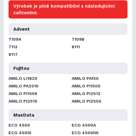
Výrobek je plně kompatibilní s následujícími
zařízeními:
Advent
7109A
7109B
7113
8111
8117
Fujitsu
AMILO LI1820
AMILO PA150
AMILO PA2510
AMILO PI1505
AMILO PI1506
AMILO PI2512
AMILO PI2515
AMILO PI2550
MaxData
ECO 4500
ECO 4500A
ECO 4500I
ECO 4500IW