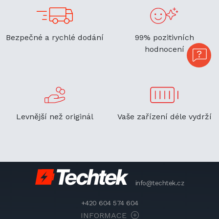
Bezpečné a rychlé dodání
99% pozitivních
hodnocení
Levnější než originál
Vaše zařízení déle vydrží
info@techtek.cz
+420 604 574 604
INFORMACE