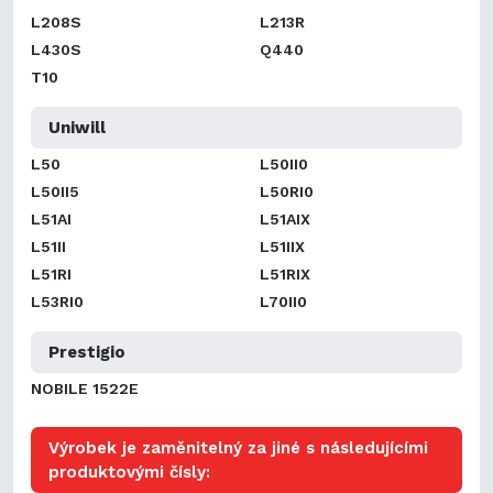
L208S
L213R
L430S
Q440
T10
Uniwill
L50
L50II0
L50II5
L50RI0
L51AI
L51AIX
L51II
L51IIX
L51RI
L51RIX
L53RI0
L70II0
Prestigio
NOBILE 1522E
Výrobek je zaměnitelný za jiné s následujícími
produktovými čísly: