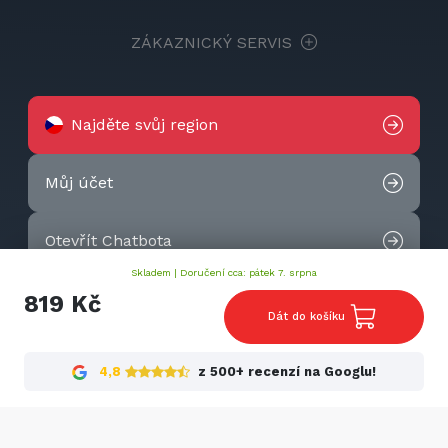
ZÁKAZNICKÝ SERVIS
Najděte svůj region
Můj účet
Otevřít Chatbota
Skladem |
Doručení cca: pátek 7. srpna
Kontaktujte nás
819 Kč
Dát do košíku
2026 © Techtek. All rights reserved.
4,8
z 500+ recenzí na Googlu!
Cookies