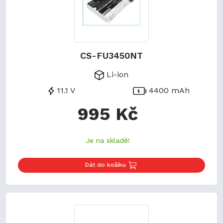
CS-FU3450NT
Li-ion
11.1 V
4400 mAh
995 Kč
Je na skladě!
Dát do košíku