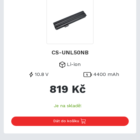
CS-UNL50NB
Li-ion
10.8 V
4400 mAh
819 Kč
Je na skladě!
Dát do košíku