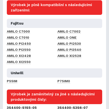
Výrobek je plně kompatibilní s následujícími
zařízeními:
Fujitsu
AMILO C7000
AMILO C7002
AMILO C7010
AMILO ONE
AMILO PI2450
AMILO PI2530
AMILO PI2550
AMILO PI3540
AMILO XI2428
AMILO XI2528
AMILO XI2550
Uniwill
P55IM
P75IM0
Výrobek je zaměnitelný za jiné s následujícími
produktovými čísly:
3S4400-S1S5-05
3S4400-S3S6-07