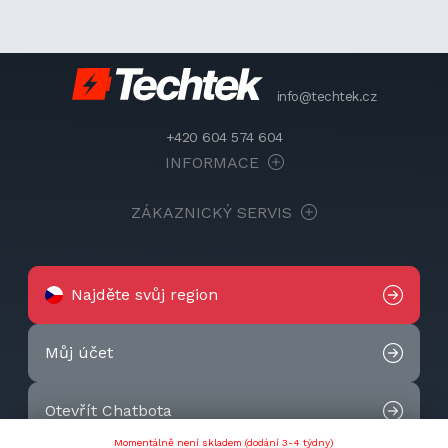
info@techtek.cz
+420 604 574 604
INFORMACE
ZÁKAZNICKÝ SERVIS
Najděte svůj region
Můj účet
Otevřít Chatbota
Momentálně není skladem (dodání 3-4 týdny)