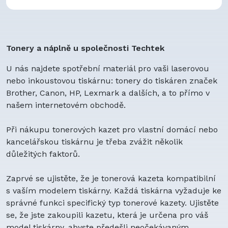
Baterie pro vybavení aut
Baterie pro čtečky ID karet
Dobíjecí baterie
Kombo pack
Tonery a náplně u společnosti Techtek
Speciální Počítače
AA / AAA
U nás najdete spotřební materiál pro vaši laserovou
Baterie do notebooků
nebo inkoustovou tiskárnu: tonery do tiskáren značek
Baterie do mobilů
Brother, Canon, HP, Lexmark a dalších, a to přímo v
Baterie do tabletů
našem internetovém obchodě.
Baterie do DVD přehrávačů
Baterie do kamer a fotoaparátů
Při nákupu tonerových kazet pro vlastní domácí nebo
Baterie do nářadí
kancelářskou tiskárnu je třeba zvážit několik
Baterie do navigací (GPS)
důležitých faktorů.
Baterie do vysavačů
Baterie do bezdrátových telefonů
Zaprvé se ujistěte, že je tonerová kazeta kompatibilní
Baterie industriální
s vaším modelem tiskárny. Každá tiskárna vyžaduje ke
Baterie do dětských chůviček
správné funkci specifický typ tonerové kazety. Ujistěte
Baterie do virtuální reality
se, že jste zakoupili kazetu, která je určena pro váš
Baterie do zesilovačů
model tiskárny, abyste předešli neočekávaným