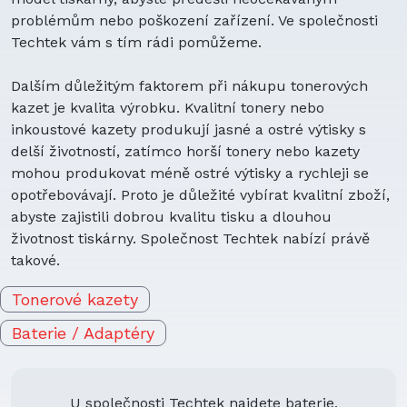
Baterie do elektronických čteček knih
problémům nebo poškození zařízení. Ve společnosti
Baterie do klávesnic
Techtek vám s tím rádi pomůžeme.
Baterie do herních konzolí
Baterie do skenerů
Dalším důležitým faktorem při nákupu tonerových
Baterie do psích obojků
kazet je kvalita výrobku. Kvalitní tonery nebo
Baterie do zdravotnických zařízení
inkoustové kazety produkují jasné a ostré výtisky s
Baterie do MP3 přehrávačů
delší životností, zatímco horší tonery nebo kazety
Baterie do bezdrátových sluchátek a
mohou produkovat méně ostré výtisky a rychleji se
headsetů
opotřebovávají. Proto je důležité vybírat kvalitní zboží,
Baterie do dálkových ovladačů
abyste zajistili dobrou kvalitu tisku a dlouhou
Baterie do pagerů
životnost tiskárny. Společnost Techtek nabízí právě
Baterie do platebních terminálů
takové.
Baterie do projektorů
Baterie do reproduktorů
Tonerové kazety
Baterie do satelitních telefonů
Baterie / Adaptéry
Baterie do tiskáren
Baterie do vozidel
Baterie do vysílaček
U společnosti Techtek najdete baterie,
Baterie do záznamníků