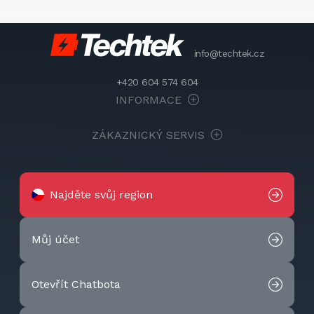
info@techtek.cz
+420 604 574 604
INFORMACE
ZÁKAZNICKÝ SERVIS
Najděte svůj region
Můj účet
Otevřít Chatbota