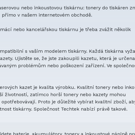
laserovou nebo inkoustovou tiskárnu: tonery do tiskáren z
to přímo v našem internetovém obchodě.
mácí nebo kancelářskou tiskárnu je třeba zvážit několik
kompatibilní s vaším modelem tiskárny. Každá tiskárna vyž
zety. Ujistěte se, že jste zakoupili kazetu, která je určen
kávaným problémům nebo poškození zařízení. Ve společnos
ových kazet je kvalita výrobku. Kvalitní tonery nebo ink
lší životností, zatímco horší tonery nebo kazety mohou
opotřebovávají. Proto je důležité vybírat kvalitní zboží, ab
otnost tiskárny. Společnost Techtek nabízí právě takové.
jdete baterie, akumulátory, tonery a inkoustové náplně pr