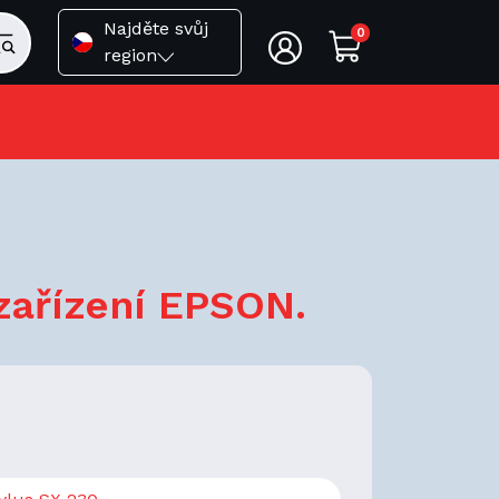
Najděte svůj
0
region
zařízení EPSON.