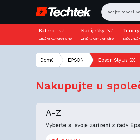
Baterie
Nabíječky
Toner
Značka Cameron Sino
Značka Cameron Sino
Naše znač
Domů
EPSON
Epson Stylus SX
Nakupujte u společ
A-Z
Vyberte si svoje zařízení z řady E