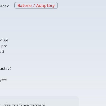
Baterie / Adaptéry
naček
aduje
a pro
ti
oustové
yste
o vaše značkové zařízení.