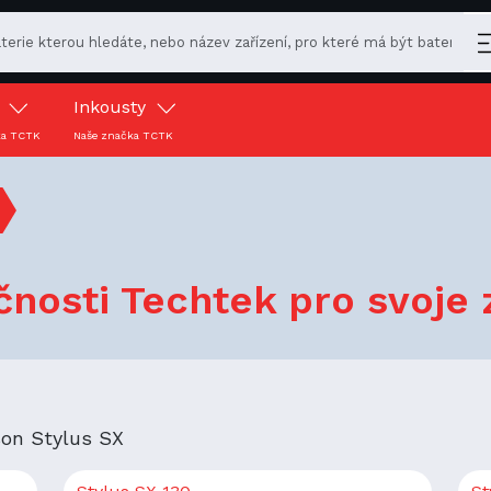
y
Inkousty
ka TCTK
Naše značka TCTK
nosti Techtek pro svoje 
pson Stylus SX