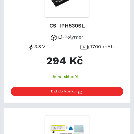
CS-IPH530SL
Li-Polymer
3.8 V
1700 mAh
294 Kč
Je na skladě!
Dát do košíku