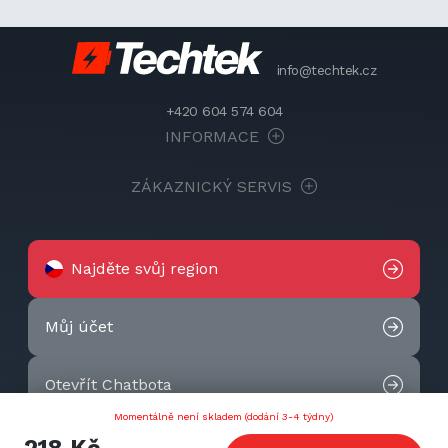
info@techtek.cz
+420 604 574 604
INFORMACE
ZÁKAZNICKÝ SERVIS
Najděte svůj region
Můj účet
Otevřít Chatbota
Momentálně není skladem (dodání 3-4 týdny)
Kontaktujte nás