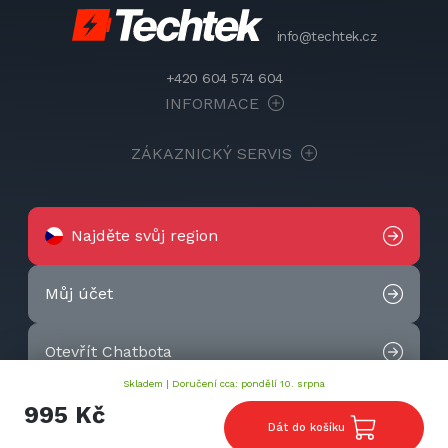
info@techtek.cz
+420 604 574 604
INFORMACE
ZÁKAZNICKÝ SERVIS
Najděte svůj region
Můj účet
Otevřít Chatbota
Skladem |
Doručení cca: pondělí 10. srpna
Kontaktujte nás
995 Kč
Dát do košíku