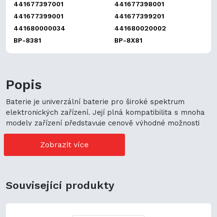
441677397001
441677398001
441677399001
441677399201
441680000034
441680020002
BP-8381
BP-8X81
Popis
Baterie je univerzální baterie pro široké spektrum
elektronických zařízení. Její plná kompatibilita s mnoha
modely zařízení představuje cenově výhodné možnosti
nákupu. Její univerzální použití navíc podporuje
ekologickou udržitelnost a zaručuje flexibilitu.
Zobrazit více
Související produkty