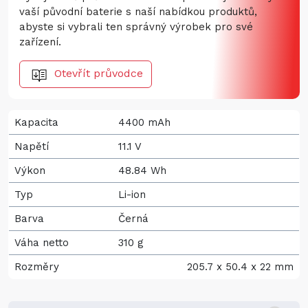
vaší původní baterie s naší nabídkou produktů,
abyste si vybrali ten správný výrobek pro své
zařízení.
Otevřít průvodce
Kapacita
4400 mAh
Napětí
11.1 V
Výkon
48.84 Wh
Typ
Li-ion
Barva
Černá
Váha netto
310 g
Rozměry
205.7 x 50.4 x 22 mm