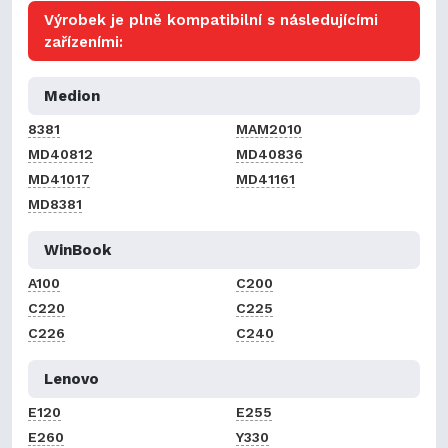
Výrobek je plně kompatibilní s následujícími
zařízeními:
Medion
8381
MAM2010
MD40812
MD40836
MD41017
MD41161
MD8381
WinBook
A100
C200
C220
C225
C226
C240
Lenovo
E120
E255
E260
Y330