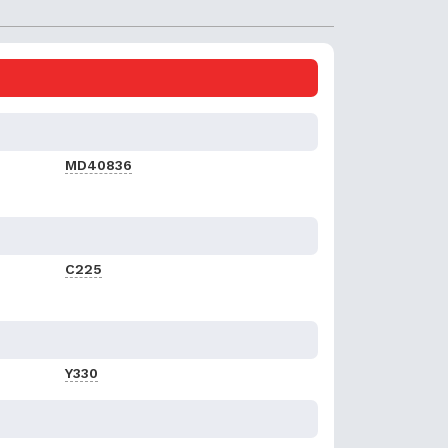
MD40836
C225
Y330