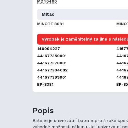
MD40400
Mitac
MINOTE 8081
MINO
Výrobek je zaměnitelný za jiné s následu
140004227
4167
441677350001
4416
441677370001
4416
441677394002
4416
441677399001
4416
BP-8381
BP-8
Popis
Baterie je univerzální baterie pro široké spe
výhodné možnosti nákupu. Její univerzální použ