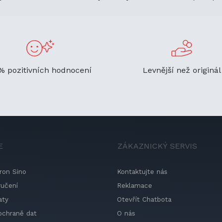
% pozitivních hodnocení
Levnější než originál
E
ZÁKAZNICKÝ SERVIS
ron Sino
Kontaktujte nás
ručení
Reklamace
aty
Otevřít Chatbota
ochraně dat
O nás