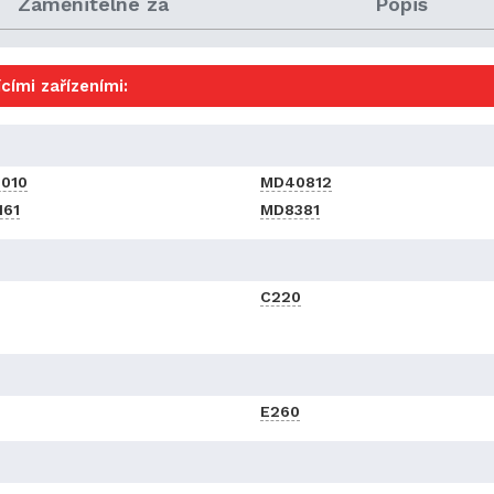
Zaměnitelné za
Popis
cími zařízeními:
010
MD40812
161
MD8381
C220
E260