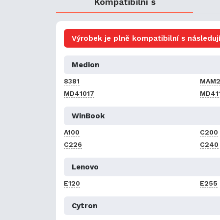
Kompatibilní s
Výrobek je plně kompatibilní s následují
Medion
8381
MAM2
MD41017
MD41
WinBook
A100
C200
C226
C240
Lenovo
E120
E255
Cytron