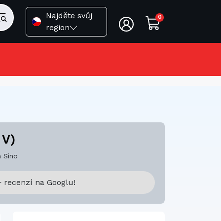
Najděte svůj
0
region
 V)
 Sino
 recenzí na Googlu!