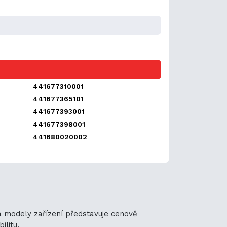
441677310001
441677365101
441677393001
441677398001
441680020002
ha modely zařízení představuje cenově
ilitu.