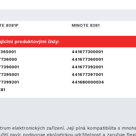
TE 8081P
MINOTE 8381
jícími produktovými čísly:
7365001
441677300001
7736000
441677360001
77390001
441677392001
77395001
441677397001
77399201
441680000034
X81
ktrum elektronických zařízení. Její plná kompatibilita s mno
ití navíc podporuje ekologickou udržitelnost a zaručuje flexib