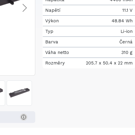
Napětí
11.1 V
Výkon
48.84 Wh
Typ
Li-ion
Barva
Černá
Váha netto
310 g
Rozměry
205.7 x 50.4 x 22 mm