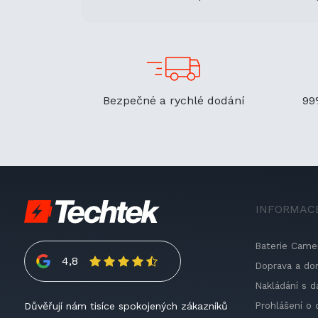
Bezpečné a rychlé dodání
99
INFORMAC
Baterie Came
4,8
Doprava a do
Nakládání s d
Prohlášení o 
Důvěřují nám tisíce spokojených zákazníků