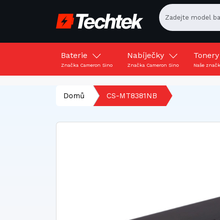
Baterie
Nabíječky
Toner
Značka Cameron Sino
Značka Cameron Sino
Naše znač
Domů
CS-MT8381NB