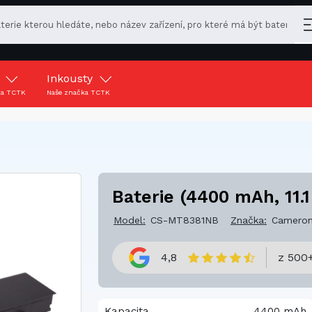
y
Inkousty
ka TCTK
Naše značka TCTK
Baterie (4400 mAh, 11.1
Model:
CS-MT8381NB
Značka:
Cameron
4,8
z 500+
Kapacita
4400 mAh