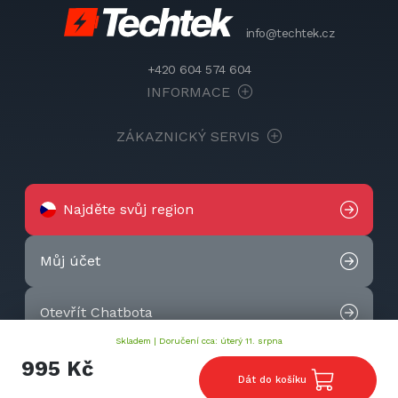
info@techtek.cz
+420 604 574 604
INFORMACE
ZÁKAZNICKÝ SERVIS
Najděte svůj region
Můj účet
Otevřít Chatbota
Skladem |
Doručení cca: úterý 11. srpna
Kontaktujte nás
995 Kč
Dát do košíku