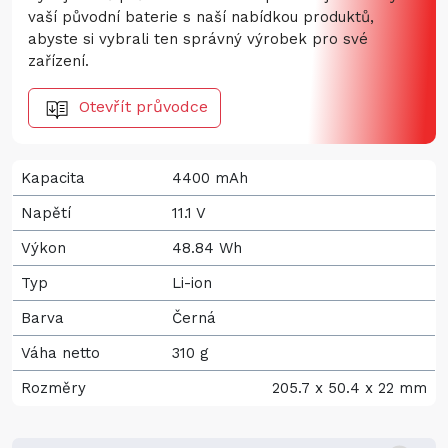
vaší původní baterie s naší nabídkou produktů,
abyste si vybrali ten správný výrobek pro své
zařízení.
Otevřít průvodce
Kapacita
4400 mAh
Napětí
11.1 V
Výkon
48.84 Wh
Typ
Li-ion
Barva
Černá
Váha netto
310 g
Rozměry
205.7 x 50.4 x 22 mm