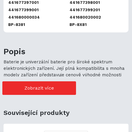
441677397001
441677398001
441677399001
441677399201
441680000034
441680020002
BP-8381
BP-8X81
Popis
Baterie je univerzální baterie pro široké spektrum
elektronických zařízení. Její plná kompatibilita s mnoha
modely zařízení představuje cenově výhodné možnosti
nákupu. Její univerzální použití navíc podporuje
ekologickou udržitelnost a zaručuje flexibilitu.
Zobrazit více
Související produkty