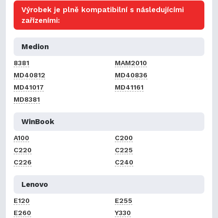
Výrobek je plně kompatibilní s následujícími
zařízeními:
Medion
8381
MAM2010
MD40812
MD40836
MD41017
MD41161
MD8381
WinBook
A100
C200
C220
C225
C226
C240
Lenovo
E120
E255
E260
Y330