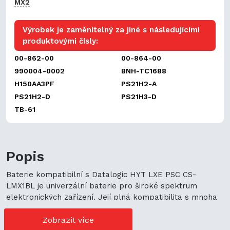
MX2
Výrobek je zaměnitelný za jiné s následujícími
produktovými čísly:
00-862-00
00-864-00
990004-0002
BNH-TC1688
H150AA3PF
PS21H2-A
PS21H2-D
PS21H3-D
TB-61
Popis
Baterie kompatibilní s Datalogic HYT LXE PSC CS-
LMX1BL je univerzální baterie pro široké spektrum
elektronických zařízení. Její plná kompatibilita s mnoha
modely zařízení představuje cenově výhodné možnosti
nákupu. Její univerzální použití navíc podporuje
Zobrazit více