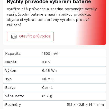
Rychlý průvodce výběrem baterie
Využijte náš průvodce a snadno porovnejte detaily
vaší původní baterie s naší nabídkou produktů,
abyste si vybrali ten správný výrobek pro své
zařízení.
Otevřít průvodce
Kapacita
1800 mAh
Napětí
3.6 V
Výkon
6.48 Wh
Typ
Ni-MH
Barva
Černá
Váha netto
61.7 g
Rozměry
51.1 x 42.5 x 14.4 mm