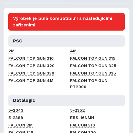
Výrobek je plně kompatibilní s následujícími
zařízeními:
PSC
2M
4M
FALCON TOP GUN 310
FALCON TOP GUN 315
FALCON TOP GUN 320
FALCON TOP GUN 325
FALCON TOP GUN 330
FALCON TOP GUN 335
FALCON TOP GUN 4M
FALCON TOP GUN
PT2000
Datalogic
5-2043
5-2352
5-2389
EBS-16NMH
FALCON 2M
FALCON 310
FALCON 315
FALCON 320