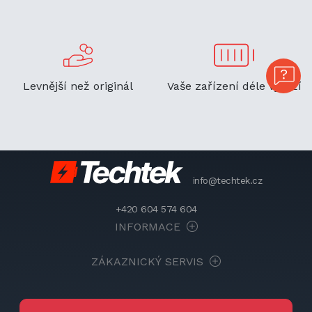
Levnější než originál
Vaše zařízení déle vydrží
info@techtek.cz
+420 604 574 604
INFORMACE
ZÁKAZNICKÝ SERVIS