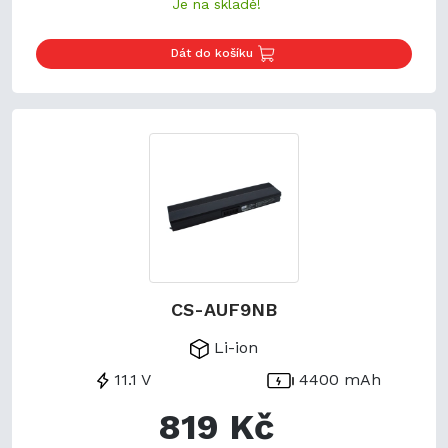
Je na skladě!
Dát do košíku
CS-AUF9NB
Li-ion
11.1 V
4400 mAh
819 Kč