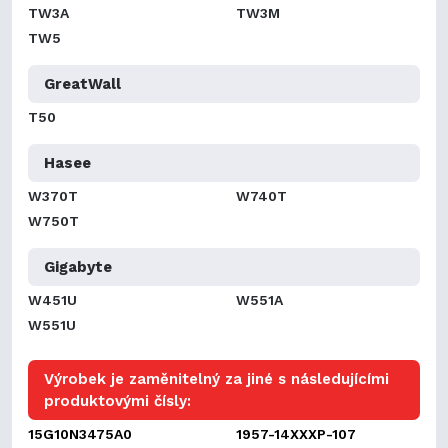
TW3A
TW3M
TW5
GreatWall
T50
Hasee
W370T
W740T
W750T
Gigabyte
W451U
W551A
W551U
Výrobek je zaměnitelný za jiné s následujícími
produktovými čísly:
15G10N3475A0
1957-14XXXP-107