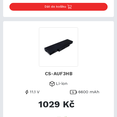
Dát do košíku
CS-AUF3HB
Li-ion
11.1 V
6600 mAh
1029 Kč