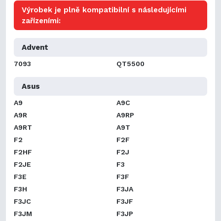
Výrobek je plně kompatibilní s následujícími
zařízeními:
Advent
7093
QT5500
Asus
A9
A9C
A9R
A9RP
A9RT
A9T
F2
F2F
F2HF
F2J
F2JE
F3
F3E
F3F
F3H
F3JA
F3JC
F3JF
F3JM
F3JP