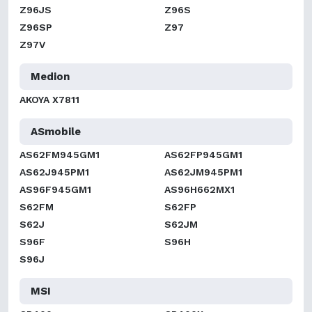
Z96JS
Z96S
Z96SP
Z97
Z97V
Medion
AKOYA X7811
ASmobile
AS62FM945GM1
AS62FP945GM1
AS62J945PM1
AS62JM945PM1
AS96F945GM1
AS96H662MX1
S62FM
S62FP
S62J
S62JM
S96F
S96H
S96J
MSI