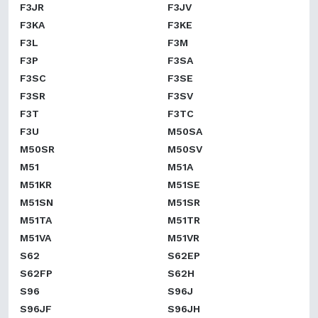
F3JR
F3JV
F3KA
F3KE
F3L
F3M
F3P
F3SA
F3SC
F3SE
F3SR
F3SV
F3T
F3TC
F3U
M50SA
M50SR
M50SV
M51
M51A
M51KR
M51SE
M51SN
M51SR
M51TA
M51TR
M51VA
M51VR
S62
S62EP
S62FP
S62H
S96
S96J
S96JF
S96JH