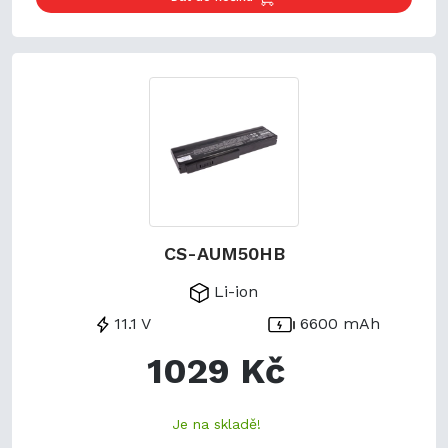
CS-AUM50HB
Li-ion
11.1 V
6600 mAh
1029 Kč
Je na skladě!