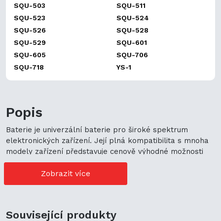
SQU-503
SQU-511
SQU-523
SQU-524
SQU-526
SQU-528
SQU-529
SQU-601
SQU-605
SQU-706
SQU-718
YS-1
Popis
Baterie je univerzální baterie pro široké spektrum
elektronických zařízení. Její plná kompatibilita s mnoha
modely zařízení představuje cenově výhodné možnosti
nákupu. Její univerzální použití navíc podporuje
ekologickou udržitelnost a zaručuje flexibilitu.
Zobrazit více
Související produkty