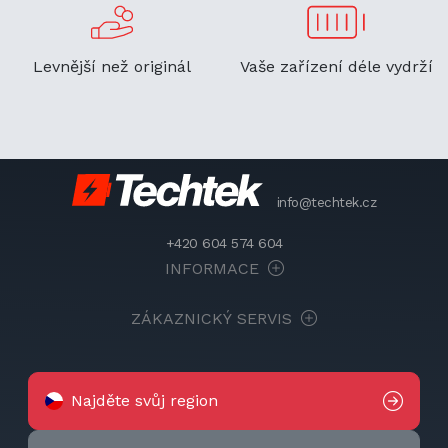
Levnější než originál
Vaše zařízení déle vydrží
info@techtek.cz
+420 604 574 604
INFORMACE
ZÁKAZNICKÝ SERVIS
Najděte svůj region