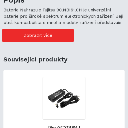
Baterie Nahrazuje Fujitsu 90.NBI61.011 je univerzální
baterie pro široké spektrum elektronických zařízení. Její
plná kompatibilita s mnoha modely zařízení představuje
cenově výhodné možnosti nákupu. Její univerzální použití
navíc podporuje ekologickou udržitelnost a zaručuje
Zobrazit více
flexibilitu.
Související produkty
DF-AC300MT