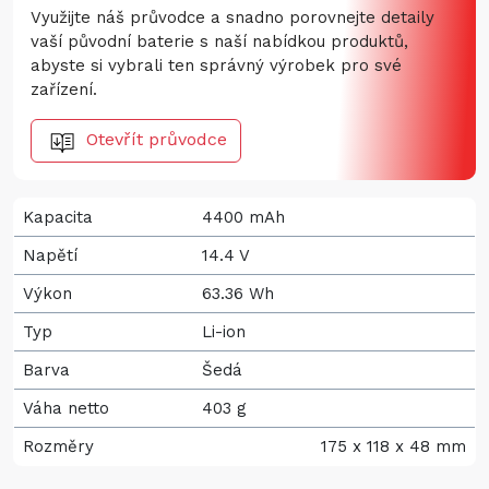
Využijte náš průvodce a snadno porovnejte detaily
vaší původní baterie s naší nabídkou produktů,
abyste si vybrali ten správný výrobek pro své
zařízení.
Otevřít průvodce
Kapacita
4400 mAh
Napětí
14.4 V
Výkon
63.36 Wh
Typ
Li-ion
Barva
Šedá
Váha netto
403 g
Rozměry
175 x 118 x 48 mm