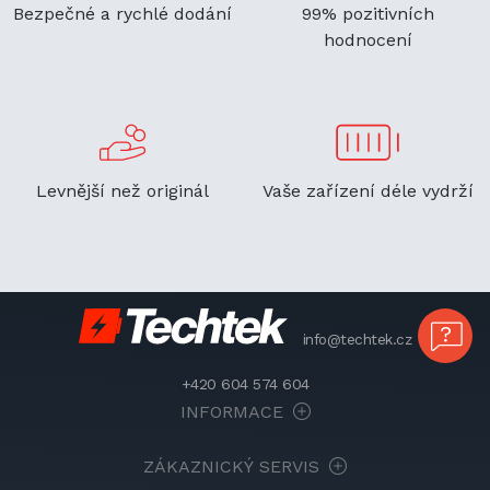
Bezpečné a rychlé dodání
99% pozitivních
hodnocení
Levnější než originál
Vaše zařízení déle vydrží
info@techtek.cz
+420 604 574 604
INFORMACE
ZÁKAZNICKÝ SERVIS