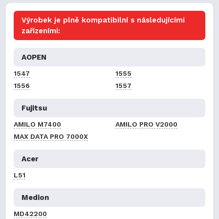
Výrobek je plně kompatibilní s následujícími
zařízeními:
AOPEN
1547
1555
1556
1557
Fujitsu
AMILO M7400
AMILO PRO V2000
MAX DATA PRO 7000X
Acer
L51
Medion
MD42200