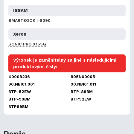
ISSAM
SMARTBOOK I-8090
Xeron
SONIC PRO X155G
Výrobek je zaměnitelný za jiné s následujícími
produktovými čísly:
40008236
805N00005
90.NBI61.001
90.NBI61.011
BTP-52EW
BTP-89BM
BTP-90BM
BTP52EW
BTP89BM
Popis