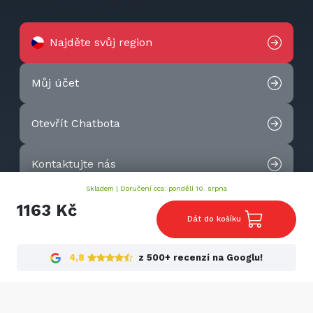
Najděte svůj region
Můj účet
Otevřít Chatbota
Kontaktujte nás
Skladem |
Doručení cca: pondělí 10. srpna
2026 © Techtek. All rights reserved.
1163 Kč
Dát do košíku
4,8
z 500+ recenzí na Googlu!
Cookies