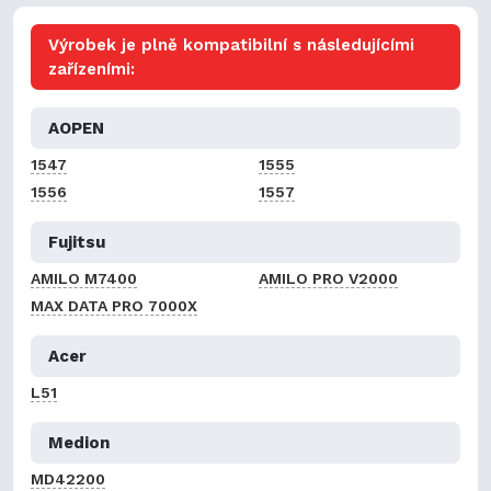
Výrobek je plně kompatibilní s následujícími
zařízeními:
AOPEN
1547
1555
1556
1557
Fujitsu
AMILO M7400
AMILO PRO V2000
MAX DATA PRO 7000X
Acer
L51
Medion
MD42200