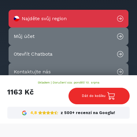
Najděte svůj region
Můj účet
Otevřít Chatbota
Kontaktujte nás
Skladem |
Doručení cca: pondělí 10. srpna
2026 © Techtek. All rights reserved.
1163 Kč
Dát do košíku
4,8
z 500+ recenzí na Googlu!
Cookies