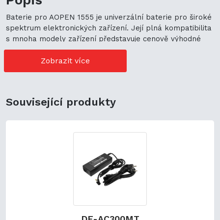
Baterie pro AOPEN 1555 je univerzální baterie pro široké
spektrum elektronických zařízení. Její plná kompatibilita
s mnoha modely zařízení představuje cenově výhodné
možnosti nákupu. Její univerzální použití navíc podporuje
ekologickou udržitelnost a zaručuje flexibilitu.
Zobrazit více
Související produkty
DF-AC300MT