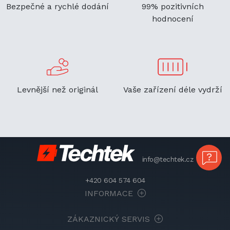
Bezpečné a rychlé dodání
99% pozitivních
hodnocení
Levnější než originál
Vaše zařízení déle vydrží
info@techtek.cz
+420 604 574 604
INFORMACE
ZÁKAZNICKÝ SERVIS