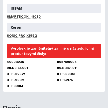
ISSAM
SMARTBOOK I-8090
Xeron
SONIC PRO X155G
Výrobek je zaměnitelný za jiné s následujícími
produktovými čísly:
40008236
805N00005
90.NBI61.001
90.NBI61.011
BTP-52EW
BTP-89BM
BTP-90BM
BTP52EW
BTP89BM
Popis