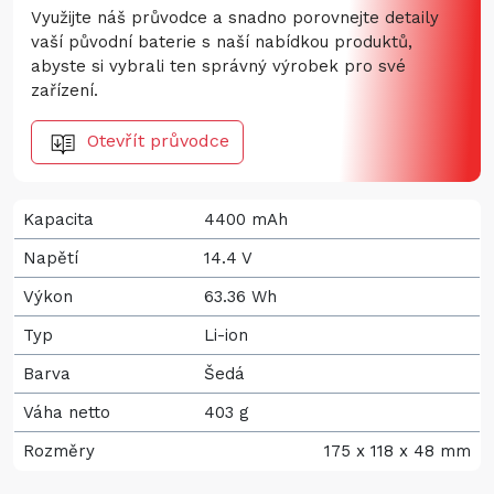
Využijte náš průvodce a snadno porovnejte detaily
vaší původní baterie s naší nabídkou produktů,
abyste si vybrali ten správný výrobek pro své
zařízení.
Otevřít průvodce
Kapacita
4400 mAh
Napětí
14.4 V
Výkon
63.36 Wh
Typ
Li-ion
Barva
Šedá
Váha netto
403 g
Rozměry
175 x 118 x 48 mm