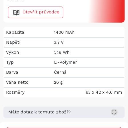
Otevřít průvodce
Kapacita
1400 mAh
Napětí
3.7 V
Výkon
5.18 Wh
Typ
Li-Polymer
Barva
Černá
Váha netto
26 g
Rozměry
63 x 42 x 4.6 mm
Máte dotaz k tomuto zboží?