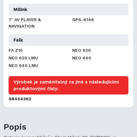
Milink
7" AV PLAYER &
GPS-K146
NAVIGATION
Falk
FA Z10
NEO 620
NEO 620 LMU
NEO 640
NEO 640 LMU
Výrobek je zaměnitelný za jiné s následujícími
produktovými čísly:
SR454362
Popis