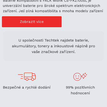
Baterie kompatibilní s FALK Milink CS-FKZ100SL je
univerzální baterie pro široké spektrum elektronických
zařízení. Její plná kompatibilita s mnoha modely zařízení
představuje cenově výhodné možnosti nákupu. Její
univerzální použití navíc podporuje ekologickou
Zobrazit více
udržitelnost a zaručuje flexibilitu.
U společnosti Techtek najdete baterie,
akumulátory, tonery a inkoustové náplně pro
vaše značkové zařízení.
Bezpečné a rychlé dodání
99% pozitivních
hodnocení