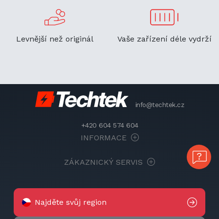
Levnější než originál
Vaše zařízení déle vydrží
info@techtek.cz
+420 604 574 604
INFORMACE
ZÁKAZNICKÝ SERVIS
Najděte svůj region