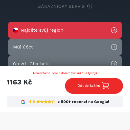
ZÁKAZNICKÝ SERVIS
Najděte svůj region
Můj účet
Otevřít Chatbota
Momentálně není skladem (dodání 3-4 týdny)
Kontaktujte nás
1163 Kč
Dát do košíku
2026 © Techtek. All rights reserved.
4,8
z 500+ recenzí na Googlu!
Cookies