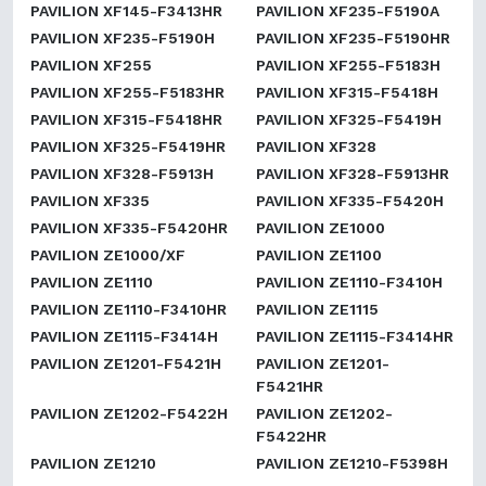
PAVILION XF145-F3413HR
PAVILION XF235-F5190A
PAVILION XF235-F5190H
PAVILION XF235-F5190HR
PAVILION XF255
PAVILION XF255-F5183H
PAVILION XF255-F5183HR
PAVILION XF315-F5418H
PAVILION XF315-F5418HR
PAVILION XF325-F5419H
PAVILION XF325-F5419HR
PAVILION XF328
PAVILION XF328-F5913H
PAVILION XF328-F5913HR
PAVILION XF335
PAVILION XF335-F5420H
PAVILION XF335-F5420HR
PAVILION ZE1000
PAVILION ZE1000/XF
PAVILION ZE1100
PAVILION ZE1110
PAVILION ZE1110-F3410H
PAVILION ZE1110-F3410HR
PAVILION ZE1115
PAVILION ZE1115-F3414H
PAVILION ZE1115-F3414HR
PAVILION ZE1201-F5421H
PAVILION ZE1201-
F5421HR
PAVILION ZE1202-F5422H
PAVILION ZE1202-
F5422HR
PAVILION ZE1210
PAVILION ZE1210-F5398H