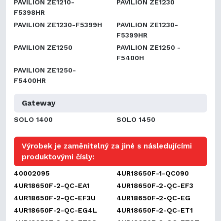
PAVILION ZE1210-
PAVILION ZE1230
F5398HR
PAVILION ZE1230-F5399H
PAVILION ZE1230-
F5399HR
PAVILION ZE1250
PAVILION ZE1250 -
F5400H
PAVILION ZE1250-
F5400HR
Gateway
SOLO 1400
SOLO 1450
Výrobek je zaměnitelný za jiné s následujícími
produktovými čísly:
40002095
4UR18650F-1-QC090
4UR18650F-2-QC-EA1
4UR18650F-2-QC-EF3
4UR18650F-2-QC-EF3U
4UR18650F-2-QC-EG
4UR18650F-2-QC-EG4L
4UR18650F-2-QC-ET1