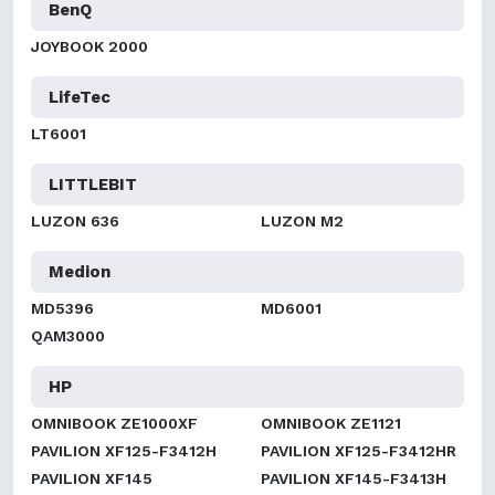
BenQ
JOYBOOK 2000
LifeTec
LT6001
LITTLEBIT
LUZON 636
LUZON M2
Medion
MD5396
MD6001
QAM3000
HP
OMNIBOOK ZE1000XF
OMNIBOOK ZE1121
PAVILION XF125-F3412H
PAVILION XF125-F3412HR
PAVILION XF145
PAVILION XF145-F3413H