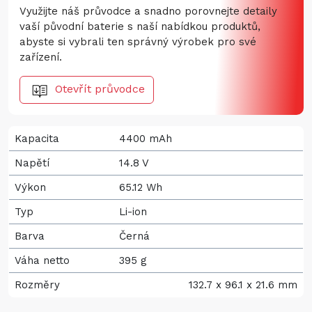
Využijte náš průvodce a snadno porovnejte detaily
vaší původní baterie s naší nabídkou produktů,
abyste si vybrali ten správný výrobek pro své
zařízení.
Otevřít průvodce
Kapacita
4400 mAh
Napětí
14.8 V
Výkon
65.12 Wh
Typ
Li-ion
Barva
Černá
Váha netto
395 g
Rozměry
132.7 x 96.1 x 21.6 mm