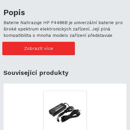
Popis
Baterie Nahrazuje HP F4486B je univerzální baterie pro
široké spektrum elektronických zařízení. Její plná
kompatibilita s mnoha modely zařízení představuje
cenově výhodné možnosti nákupu. Její univerzální použití
navíc podporuje ekologickou udržitelnost a zaručuje
Zobrazit více
flexibilitu.
Související produkty