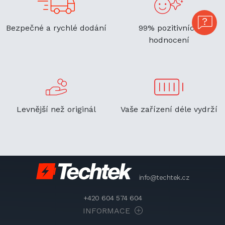
Bezpečné a rychlé dodání
99% pozitivních
hodnocení
Levnější než originál
Vaše zařízení déle vydrží
info@techtek.cz
+420 604 574 604
INFORMACE