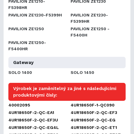
PAVILION ZE1210-
PAVILION ZE1230
F5398HR
PAVILION ZE1230-F5399H
PAVILION ZE1230-
F5399HR
PAVILION ZE1250
PAVILION ZE1250 -
F5400H
PAVILION ZE1250-
F5400HR
Gateway
SOLO 1400
SOLO 1450
Výrobek je zaměnitelný za jiné s následujícími
produktovými čísly:
40002095
4UR18650F-1-QC090
4UR18650F-2-QC-EA1
4UR18650F-2-QC-EF3
4UR18650F-2-QC-EF3U
4UR18650F-2-QC-EG
4UR18650F-2-QC-EG4L
4UR18650F-2-QC-ET1