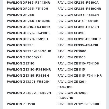
PAVILION XF145-F3413HR
PAVILION XF235-F5190A
PAVILION XF235-F5190H
PAVILION XF235-F5190HR
PAVILION XF255
PAVILION XF255-F5183H
PAVILION XF255-F5183HR
PAVILION XF315-F5418H
PAVILION XF315-F5418HR
PAVILION XF325-F5419H
PAVILION XF325-F5419HR
PAVILION XF328
PAVILION XF328-F5913H
PAVILION XF328-F5913HR
PAVILION XF335
PAVILION XF335-F5420H
PAVILION XF335-F5420HR
PAVILION ZE1000
PAVILION ZE1000/XF
PAVILION ZE1100
PAVILION ZE1110
PAVILION ZE1110-F3410H
PAVILION ZE1110-F3410HR
PAVILION ZE1115
PAVILION ZE1115-F3414H
PAVILION ZE1115-F3414HR
PAVILION ZE1201-F5421H
PAVILION ZE1201-
F5421HR
PAVILION ZE1202-F5422H
PAVILION ZE1202-
F5422HR
PAVILION ZE1210
PAVILION ZE1210-F5398H