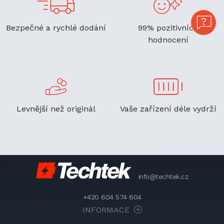
Bezpečné a rychlé dodání
99% pozitivních
hodnocení
Levnější než originál
Vaše zařízení déle vydrží
info@techtek.cz
+420 604 574 604
INFORMACE