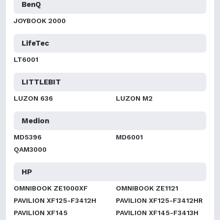
BenQ
JOYBOOK 2000
LifeTec
LT6001
LITTLEBIT
LUZON 636
LUZON M2
Medion
MD5396
MD6001
QAM3000
HP
OMNIBOOK ZE1000XF
OMNIBOOK ZE1121
PAVILION XF125-F3412H
PAVILION XF125-F3412HR
PAVILION XF145
PAVILION XF145-F3413H