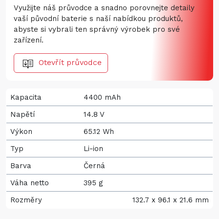
Využijte náš průvodce a snadno porovnejte detaily
vaší původní baterie s naší nabídkou produktů,
abyste si vybrali ten správný výrobek pro své
zařízení.
Otevřít průvodce
Kapacita
4400 mAh
Napětí
14.8 V
Výkon
65.12 Wh
Typ
Li-ion
Barva
Černá
Váha netto
395 g
Rozměry
132.7 x 96.1 x 21.6 mm