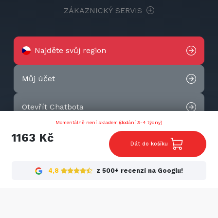
ZÁKAZNICKÝ SERVIS
Najděte svůj region
Můj účet
Otevřít Chatbota
Momentálně není skladem (dodání 3-4 týdny)
Kontaktujte nás
1163 Kč
Dát do košíku
2026 © Techtek. All rights reserved.
4,8
z 500+ recenzí na Googlu!
Cookies