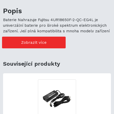
Popis
Baterie Nahrazuje Fujitsu 4UR18650F-2-QC-EG4L je
univerzální baterie pro široké spektrum elektronických
zařízení. Její plná kompatibilita s mnoha modely zařízení
představuje cenově výhodné možnosti nákupu. Její
univerzální použití navíc podporuje ekologickou
Zobrazit více
udržitelnost a zaručuje flexibilitu.
Související produkty