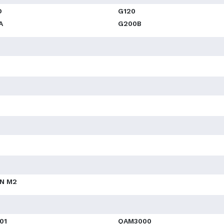
D
G120
A
G200B
N M2
01
QAM3000