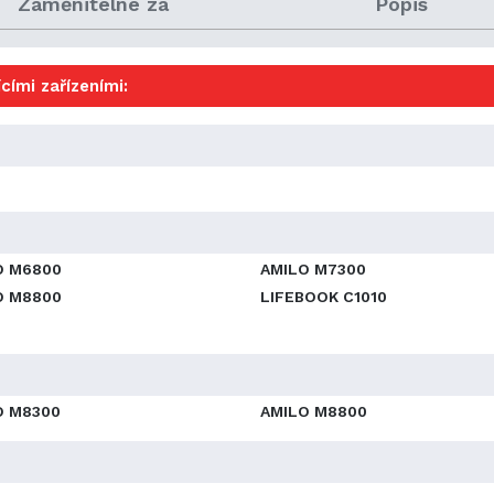
Zaměnitelné za
Popis
cími zařízeními:
O M6800
AMILO M7300
O M8800
LIFEBOOK C1010
O M8300
AMILO M8800