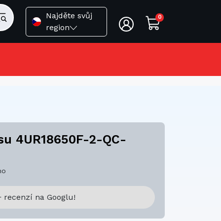
Najděte svůj
0
region
itsu 4UR18650F-2-QC-
no
 recenzí na Googlu!