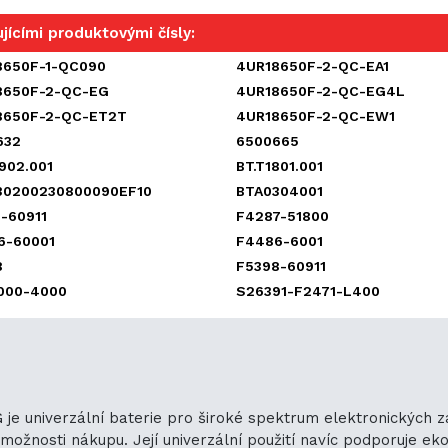
jícími produktovými čísly:
8650F-1-QC090
4UR18650F-2-QC-EA1
8650F-2-QC-EG
4UR18650F-2-QC-EG4L
8650F-2-QC-ET2T
4UR18650F-2-QC-EW1
632
6500665
902.001
BT.T1801.001
30200230800090EF10
BTA0304001
-60911
F4287-51800
6-60001
F4486-6001
8
F5398-60911
000-4000
S26391-F2471-L400
je univerzální baterie pro široké spektrum elektronických za
žnosti nákupu. Její univerzální použití navíc podporuje ekolog