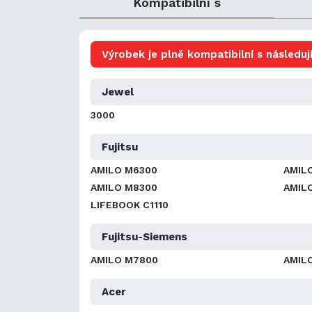
Kompatibilní s
Výrobek je plně kompatibilní s následují
Jewel
3000
Fujitsu
AMILO M6300
AMIL
AMILO M8300
AMIL
LIFEBOOK C1110
Fujitsu-Siemens
AMILO M7800
AMIL
Acer