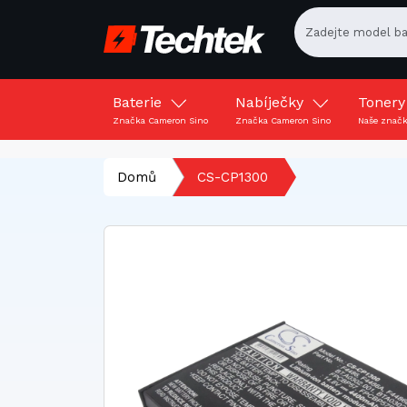
Baterie
Nabíječky
Toner
Značka Cameron Sino
Značka Cameron Sino
Naše znač
Domů
CS-CP1300