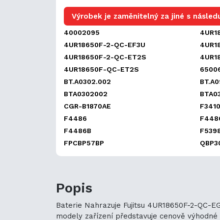
Výrobek je zaměnitelný za jiné s následu
40002095
4UR1
4UR18650F-2-QC-EF3U
4UR1
4UR18650F-2-QC-ET2S
4UR1
4UR18650F-QC-ET2S
6500
BT.A0302.002
BT.A0
BTA0302002
BTA0
CGR-B1870AE
F3410
F4486
F448
F4486B
F539
FPCBP57BP
QBP3
Popis
Baterie Nahrazuje Fujitsu 4UR18650F-2-QC-EG 
modely zařízení představuje cenově výhodné mo