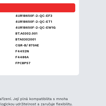
4UR18650F-2-QC-EF3
4UR18650F-2-QC-ET1
4UR18650F-2-QC-EW1G
BT.A0302.001
BTA0302001
CGR-B/ 870AE
F4452N
F4486A
FPCBP57
řízení. Její plná kompatibilita s mnoha
ickou udržitelnost a zaručuje flexibilitu.