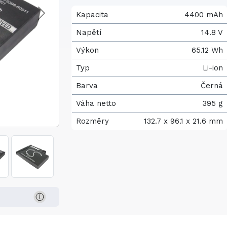
Kapacita
4400 mAh
Napětí
14.8 V
Výkon
65.12 Wh
Typ
Li-ion
Barva
Černá
Váha netto
395 g
Rozměry
132.7 x 96.1 x 21.6 mm