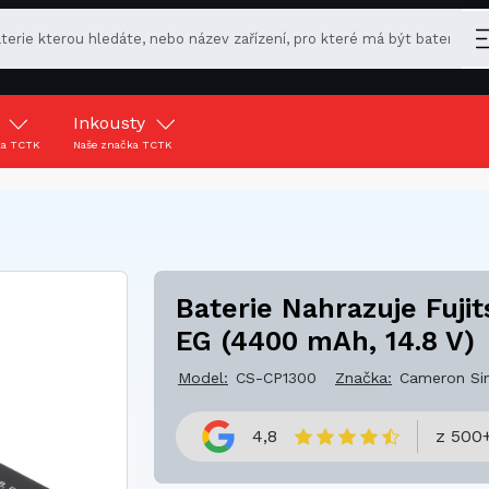
y
Inkousty
ka TCTK
Naše značka TCTK
Baterie Nahrazuje Fuj
EG (4400 mAh, 14.8 V)
Model:
CS-CP1300
Značka:
Cameron Si
4,8
z 500+