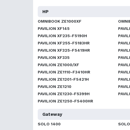
HP
OMNIBOOK ZE1000XF
OMNI
PAVILION XF145
PAVIL
PAVILION XF235-F5190H
PAVIL
PAVILION XF255-F5183HR
PAVIL
PAVILION XF325-F5419HR
PAVIL
PAVILION XF335
PAVI
PAVILION ZE1000/XF
PAVIL
PAVILION ZE1110-F3410HR
PAVIL
PAVILION ZE1201-F5421H
PAVIL
PAVILION ZE1210
PAVIL
PAVILION ZE1230-F5399H
PAVIL
PAVILION ZE1250-F5400HR
Gateway
SOLO 1400
SOLO