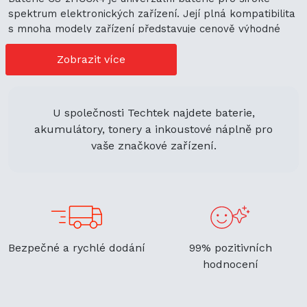
spektrum elektronických zařízení. Její plná kompatibilita
s mnoha modely zařízení představuje cenově výhodné
možnosti nákupu. Její univerzální použití navíc podporuje
ekologickou udržitelnost a zaručuje flexibilitu.
Zobrazit více
U společnosti Techtek najdete baterie,
akumulátory, tonery a inkoustové náplně pro
vaše značkové zařízení.
Bezpečné a rychlé dodání
99% pozitivních
hodnocení