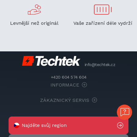
Levnější než originál
Vaše zařízení déle vydrží
info@techtek.cz
+420 604 574 604
INFORMACE
ZÁKAZNICKÝ SERVIS
Najděte svůj region