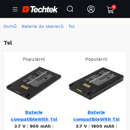
0
Domů
Baterie do skenerů
Tsl
Tsl
Populární
Populární
Baterie
Baterie
compatibleWith Tsl
compatibleWith Tsl
3.7 V
|
900 mAh
|
3.7 V
|
1800 mAh
|