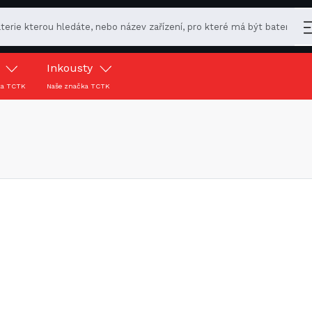
y
Inkousty
ka TCTK
Naše značka TCTK