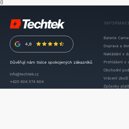
{}
INFORMAC
Baterie Came
4,8
Doprava a do
Nakládání s d
Prohlášení o 
Důvěřují nám tisíce spokojených zákazníků
Obchodní po
info@techtek.cz
Vrácení zboží
+420 604 574 604
Způsoby plat
Impressum
2026 © Techtek. All rights reserved.