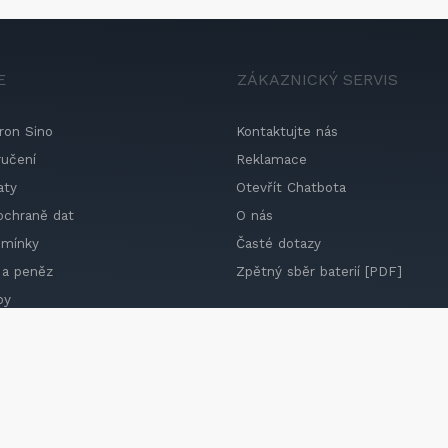
E
ZÁKAZNICKÝ SERVIS
ron Sino
Kontaktujte nás
ručení
Reklamace
aty
Otevřít Chatbota
ochraně dat
O nás
dmínky
Časté dotazy
 a peněz
Zpětný sběr baterií [PDF]
by