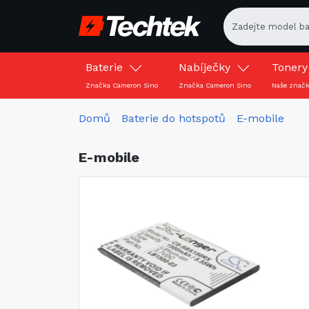
Baterie
Nabíječky
Toner
Značka Cameron Sino
Značka Cameron Sino
Naše znač
Domů
Baterie do hotspotů
E-mobile
E-mobile