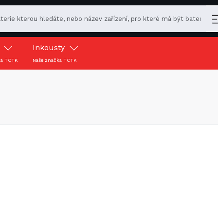
y
Inkousty
ka TCTK
Naše značka TCTK