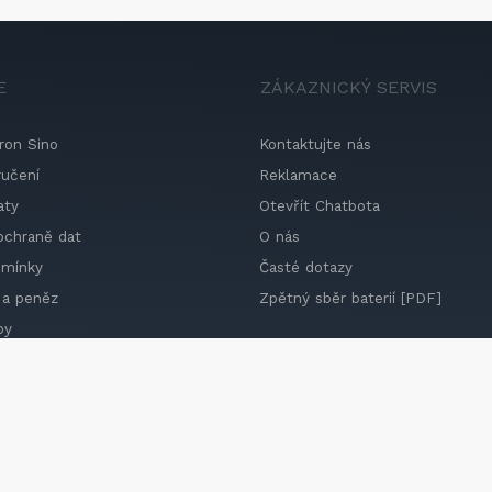
E
ZÁKAZNICKÝ SERVIS
ron Sino
Kontaktujte nás
ručení
Reklamace
aty
Otevřít Chatbota
ochraně dat
O nás
dmínky
Časté dotazy
 a peněz
Zpětný sběr baterií [PDF]
by