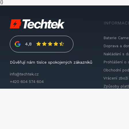
{}
INFORMAC
Baterie Came
4,8
Doprava a do
Nakládání s d
Prohlášení o 
Důvěřují nám tisíce spokojených zákazníků
Obchodní po
info@techtek.cz
Vrácení zboží
+420 604 574 604
Způsoby plat
Impressum
2026 © Techtek. All rights reserved.