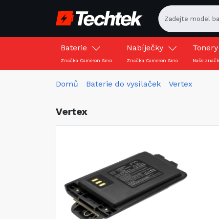
Baterie
Nabíječky
Toner
Značka Cameron Sino
Značka Cameron Sino
Naše znač
Domů
Baterie do vysílaček
Vertex
Vertex