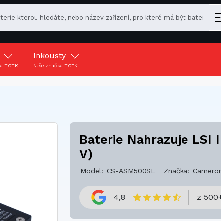
y
Inkousty
ka TCTK
Naše značka TCTK
Baterie Nahrazuje LSI 
V)
Model:
CS-ASM500SL
Značka:
Cameron
4,8
z 500+