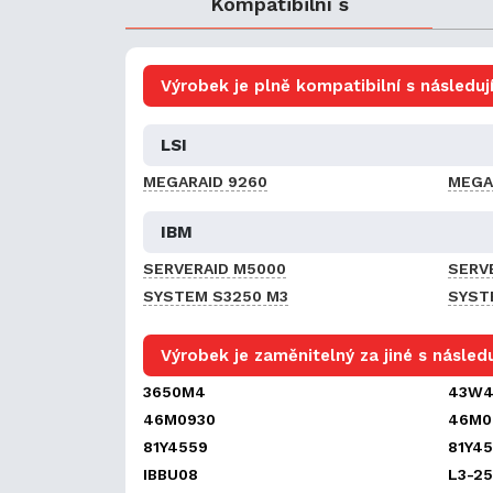
Kompatibilní s
Výrobek je plně kompatibilní s následují
LSI
MEGARAID 9260
MEGA
IBM
SERVERAID M5000
SERV
SYSTEM S3250 M3
SYST
Výrobek je zaměnitelný za jiné s následu
3650M4
43W4
46M0930
46M0
81Y4559
81Y4
IBBU08
L3-25