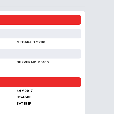
MEGARAID 9280
SERVERAID M5100
46M0917
81Y4508
BAT1S1P