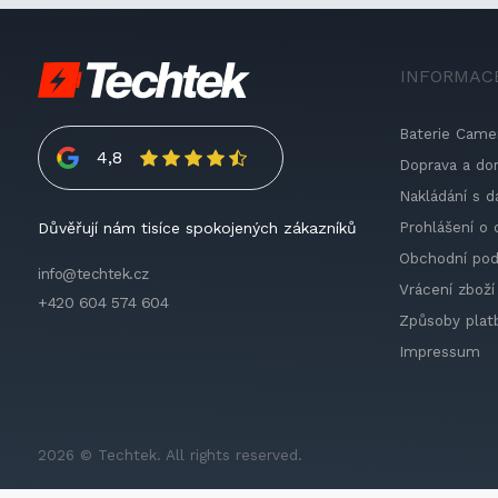
INFORMAC
Baterie Came
4,8
Doprava a do
Nakládání s d
Prohlášení o 
Důvěřují nám tisíce spokojených zákazníků
Obchodní po
info@techtek.cz
Vrácení zboží
+420 604 574 604
Způsoby plat
Impressum
2026 © Techtek. All rights reserved.