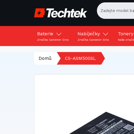
Baterie
Nabíječky
Toner
Značka Cameron Sino
Značka Cameron Sino
Naše znač
Domů
CS-ASM500SL