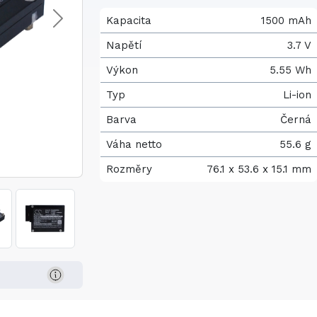
Kapacita
1500 mAh
Napětí
3.7 V
Výkon
5.55 Wh
Typ
Li-ion
Barva
Černá
Váha netto
55.6 g
Rozměry
76.1 x 53.6 x 15.1 mm