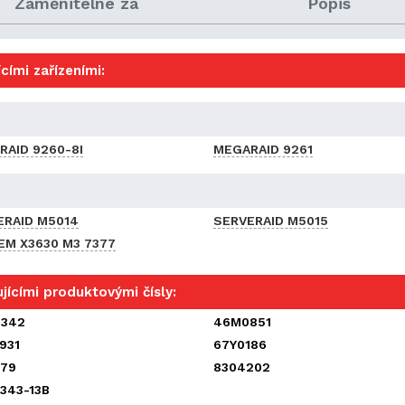
Zaměnitelné za
Popis
cími zařízeními:
RAID 9260-8I
MEGARAID 9261
ERAID M5014
SERVERAID M5015
EM X3630 M3 7377
jícími produktovými čísly:
342
46M0851
931
67Y0186
579
8304202
343-13B