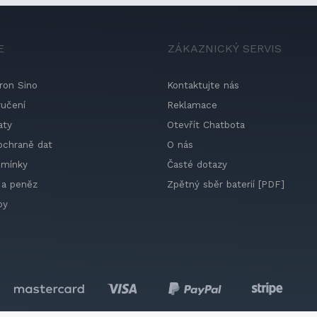
E
ZÁKAZNICKÝ SERVIS
ron Sino
Kontaktujte nás
ručení
Reklamace
aty
Otevřít Chatbota
ochraně dat
O nás
dmínky
Časté dotazy
 a peněz
Zpětný sběr baterií [PDF]
by