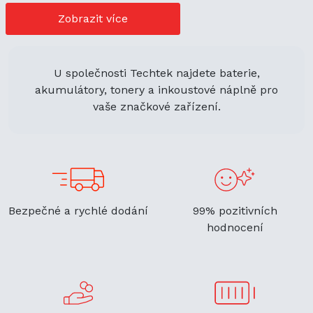
možnosti nákupu. Její univerzální použití navíc podporuje
ekologickou udržitelnost a zaručuje flexibilitu.
Zobrazit více
U společnosti Techtek najdete baterie,
akumulátory, tonery a inkoustové náplně pro
vaše značkové zařízení.
Bezpečné a rychlé dodání
99% pozitivních
hodnocení