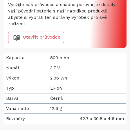
Využijte náš průvodce a snadno porovnejte detaily
vaší původní baterie s naší nabídkou produktů,
abyste si vybrali ten správný výrobek pro své
zařízení.
Otevřít průvodce
Kapacita
800 mAh
Napětí
3.7 V
Výkon
2.96 Wh
Typ
Li-ion
Barva
Černá
Váha netto
12.6 g
Rozměry
42.7 x 30.8 x 4.6 mm