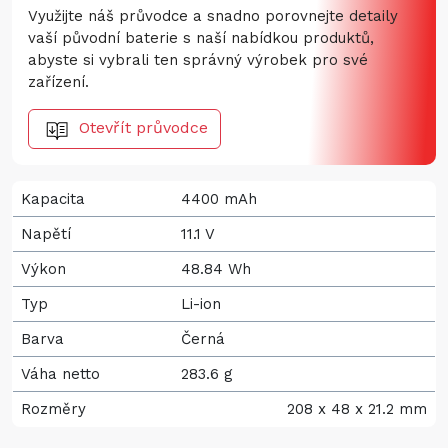
Využijte náš průvodce a snadno porovnejte detaily
vaší původní baterie s naší nabídkou produktů,
abyste si vybrali ten správný výrobek pro své
zařízení.
Otevřít průvodce
Kapacita
4400 mAh
Napětí
11.1 V
Výkon
48.84 Wh
Typ
Li-ion
Barva
Černá
Váha netto
283.6 g
Rozměry
208 x 48 x 21.2 mm