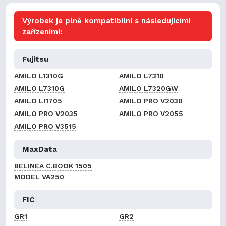
Výrobek je plně kompatibilní s následujícími
zařízeními:
Fujitsu
AMILO L1310G
AMILO L7310
AMILO L7310G
AMILO L7320GW
AMILO LI1705
AMILO PRO V2030
AMILO PRO V2035
AMILO PRO V2055
AMILO PRO V3515
MaxData
BELINEA C.BOOK 1505
MODEL VA250
FIC
GR1
GR2