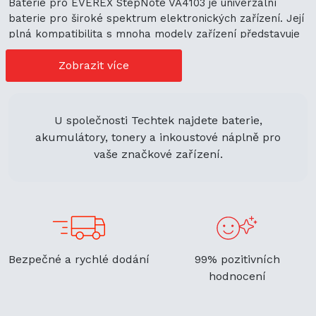
Baterie pro EVEREX StepNote VA4103 je univerzální
baterie pro široké spektrum elektronických zařízení. Její
plná kompatibilita s mnoha modely zařízení představuje
cenově výhodné možnosti nákupu. Její univerzální použití
navíc podporuje ekologickou udržitelnost a zaručuje
Zobrazit více
flexibilitu.
U společnosti Techtek najdete baterie,
akumulátory, tonery a inkoustové náplně pro
vaše značkové zařízení.
Bezpečné a rychlé dodání
99% pozitivních
hodnocení