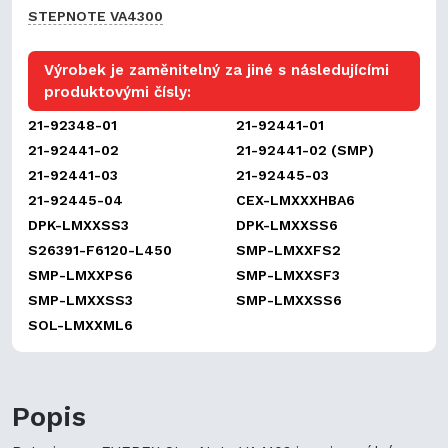
STEPNOTE VA4300
Výrobek je zaměnitelný za jiné s následujícími
produktovými čísly:
21-92348-01
21-92441-01
21-92441-02
21-92441-02 (SMP)
21-92441-03
21-92445-03
21-92445-04
CEX-LMXXXHBA6
DPK-LMXXSS3
DPK-LMXXSS6
S26391-F6120-L450
SMP-LMXXFS2
SMP-LMXXPS6
SMP-LMXXSF3
SMP-LMXXSS3
SMP-LMXXSS6
SOL-LMXXML6
Popis