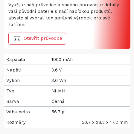
Využijte náš průvodce a snadno porovnejte detaily
vaší původní baterie s naší nabídkou produktů,
abyste si vybrali ten správný výrobek pro své
zařízení.
Otevřít průvodce
Kapacita
1000 mAh
Napětí
3.6 V
Výkon
3.6 Wh
Typ
Ni-MH
Barva
Černá
Váha netto
56.7 g
Rozměry
50.7 x 28.2 x 17.2 mm