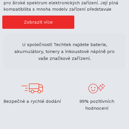
pro široké spektrum elektronických zařízení. Její plná
kompatibilita s mnoha modely zařízení představuje
cenově výhodné možnosti nákupu. Její univerzální použití
navíc podporuje ekologickou udržitelnost a zaručuje
Zobrazit více
flexibilitu.
U společnosti Techtek najdete baterie,
akumulátory, tonery a inkoustové náplně pro
vaše značkové zařízení.
Bezpečné a rychlé dodání
99% pozitivních
hodnocení