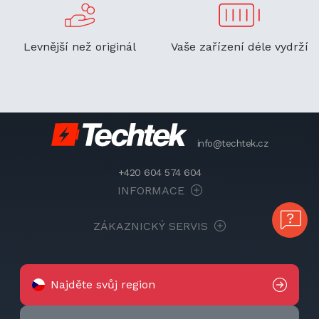
Levnější než originál
Vaše zařízení déle vydrží
info@techtek.cz
+420 604 574 604
INFORMACE
ZÁKAZNICKÝ SERVIS
Najděte svůj region