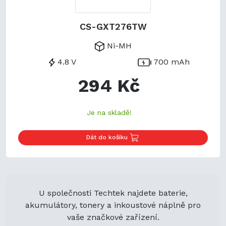
CS-GXT276TW
Ni-MH
4.8 V
700 mAh
294 Kč
Je na skladě!
Dát do košíku
U společnosti Techtek najdete baterie,
akumulátory, tonery a inkoustové náplně pro
vaše značkové zařízení.