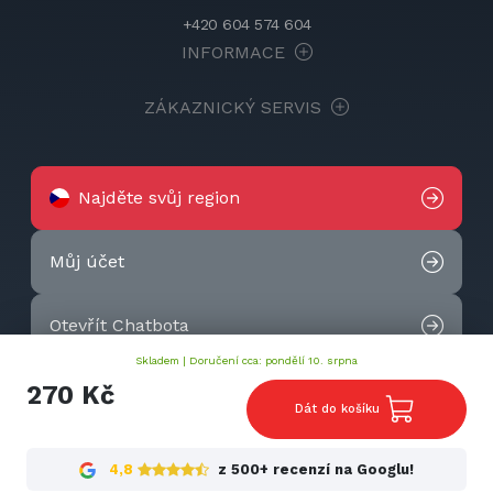
+420 604 574 604
INFORMACE
ZÁKAZNICKÝ SERVIS
Najděte svůj region
Můj účet
Otevřít Chatbota
Skladem |
Doručení cca: pondělí 10. srpna
Kontaktujte nás
270 Kč
Dát do košíku
2026 © Techtek. All rights reserved.
4,8
z 500+ recenzí na Googlu!