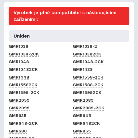
Výrobek je plně kompatibilní s následujícími
zařízeními:
Uniden
GMR1038
GMR1038-2
GMR1038-2CK
GMR10382CK
GMR1048
GMR1048-2CK
GMR10482CK
GMR1438
GMR1448
GMR1558-2CK
GMR15582CK
GMR1588-2CK
GMR1595-2CK
GMR15952CK
GMR2059
GMR2089
GMR2099
GMR2889-2CK
GMR635
GMR645
GMR648-2CK
GMR6482CK
GMR680
GMR855