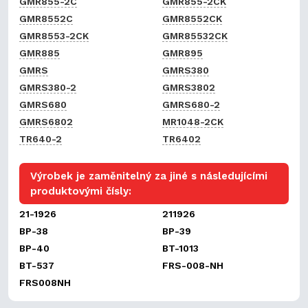
GMR855-2C
GMR855-2CK
GMR8552C
GMR8552CK
GMR8553-2CK
GMR85532CK
GMR885
GMR895
GMRS
GMRS380
GMRS380-2
GMRS3802
GMRS680
GMRS680-2
GMRS6802
MR1048-2CK
TR640-2
TR6402
Výrobek je zaměnitelný za jiné s následujícími
produktovými čísly:
21-1926
211926
BP-38
BP-39
BP-40
BT-1013
BT-537
FRS-008-NH
FRS008NH