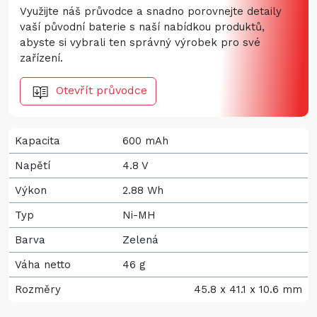
Využijte náš průvodce a snadno porovnejte detaily
vaší původní baterie s naší nabídkou produktů,
abyste si vybrali ten správný výrobek pro své
zařízení.
Otevřít průvodce
Kapacita
600 mAh
Napětí
4.8 V
Výkon
2.88 Wh
Typ
Ni-MH
Barva
Zelená
Váha netto
46 g
Rozměry
45.8 x 41.1 x 10.6 mm