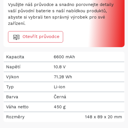
Využijte náš průvodce a snadno porovnejte detaily
vaší původní baterie s naší nabídkou produktů,
abyste si vybrali ten správný výrobek pro své
zařízení.
Otevřít průvodce
Kapacita
6600 mAh
Napětí
10.8 V
Výkon
71.28 Wh
Typ
Li-ion
Barva
Černá
Váha netto
450 g
Rozměry
148 x 89 x 20 mm