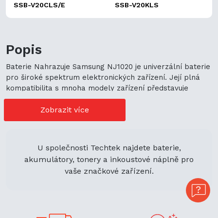
SSB-V20CLS/E
SSB-V20KLS
Popis
Baterie Nahrazuje Samsung NJ1020 je univerzální baterie
pro široké spektrum elektronických zařízení. Její plná
kompatibilita s mnoha modely zařízení představuje
cenově výhodné možnosti nákupu. Její univerzální použití
navíc podporuje ekologickou udržitelnost a zaručuje
Zobrazit více
flexibilitu.
U společnosti Techtek najdete baterie,
akumulátory, tonery a inkoustové náplně pro
vaše značkové zařízení.