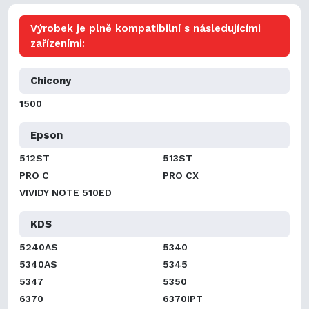
Výrobek je plně kompatibilní s následujícími
zařízeními:
Chicony
1500
Epson
512ST
513ST
PRO C
PRO CX
VIVIDY NOTE 510ED
KDS
5240AS
5340
5340AS
5345
5347
5350
6370
6370IPT