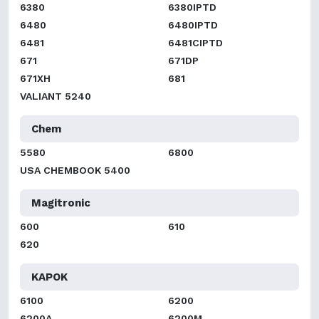
6380
6380IPTD
6480
6480IPTD
6481
6481CIPTD
671
671DP
671XH
681
VALIANT 5240
Chem
5580
6800
USA CHEMBOOK 5400
Magitronic
600
610
620
KAPOK
6100
6200
6200A
6200M