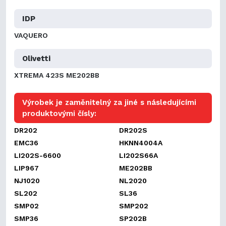
IDP
VAQUERO
Olivetti
XTREMA 423S ME202BB
Výrobek je zaměnitelný za jiné s následujícími
produktovými čísly:
DR202
DR202S
EMC36
HKNN4004A
LI202S-6600
LI202S66A
LIP967
ME202BB
NJ1020
NL2020
SL202
SL36
SMP02
SMP202
SMP36
SP202B