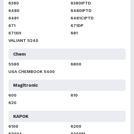
6380
6380IPTD
6480
6480IPTD
6481
6481CIPTD
671
671DP
671XH
681
VALIANT 5240
Chem
5580
6800
USA CHEMBOOK 5400
Magitronic
600
610
620
KAPOK
6100
6200
6200A
6200M