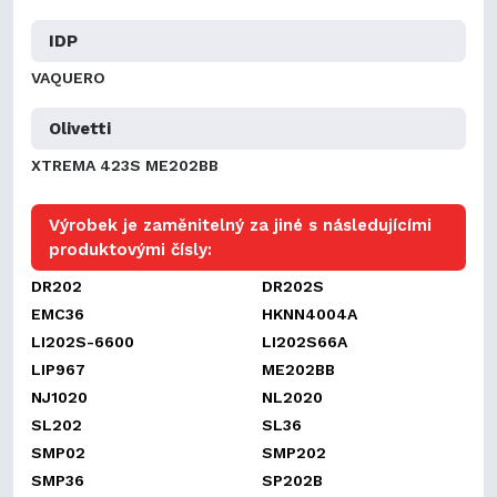
IDP
VAQUERO
Olivetti
XTREMA 423S ME202BB
Výrobek je zaměnitelný za jiné s následujícími
produktovými čísly:
DR202
DR202S
EMC36
HKNN4004A
LI202S-6600
LI202S66A
LIP967
ME202BB
NJ1020
NL2020
SL202
SL36
SMP02
SMP202
SMP36
SP202B