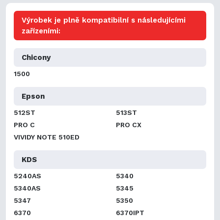
Výrobek je plně kompatibilní s následujícími
zařízeními:
Chicony
1500
Epson
512ST
513ST
PRO C
PRO CX
VIVIDY NOTE 510ED
KDS
5240AS
5340
5340AS
5345
5347
5350
6370
6370IPT