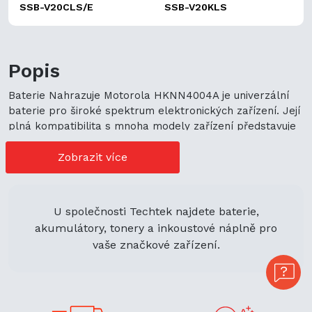
SSB-V20CLS/E
SSB-V20KLS
Popis
Baterie Nahrazuje Motorola HKNN4004A je univerzální
baterie pro široké spektrum elektronických zařízení. Její
plná kompatibilita s mnoha modely zařízení představuje
cenově výhodné možnosti nákupu. Její univerzální použití
navíc podporuje ekologickou udržitelnost a zaručuje
Zobrazit více
flexibilitu.
U společnosti Techtek najdete baterie,
akumulátory, tonery a inkoustové náplně pro
vaše značkové zařízení.