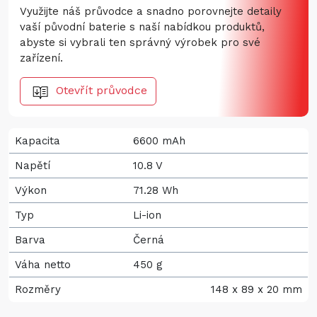
Využijte náš průvodce a snadno porovnejte detaily
vaší původní baterie s naší nabídkou produktů,
abyste si vybrali ten správný výrobek pro své
zařízení.
Otevřít průvodce
Kapacita
6600 mAh
Napětí
10.8 V
Výkon
71.28 Wh
Typ
Li-ion
Barva
Černá
Váha netto
450 g
Rozměry
148 x 89 x 20 mm