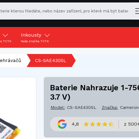
y
Inkousty
ka TCTK
Naše značka TCTK
řehrávačů
CS-SAE430SL
Baterie Nahrazuje 1-75
3.7 V)
Model:
CS-SAE430SL
Značka:
Cameron
4,8
z 500+