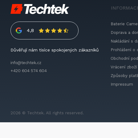
INFORMAC
Baterie Came
4,8
Doprava a do
Nakládání s d
Prohlášení o 
Důvěřují nám tisíce spokojených zákazníků
Obchodní po
info@techtek.cz
Vrácení zboží
+420 604 574 604
Způsoby plat
Impressum
2026 © Techtek. All rights reserved.