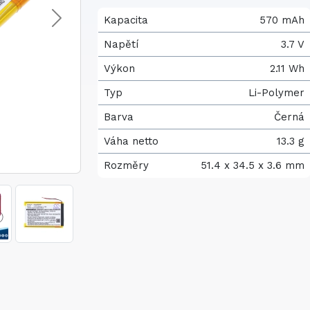
Kapacita
570 mAh
Napětí
3.7 V
Výkon
2.11 Wh
Typ
Li-Polymer
Barva
Černá
Váha netto
13.3 g
Rozměry
51.4 x 34.5 x 3.6 mm