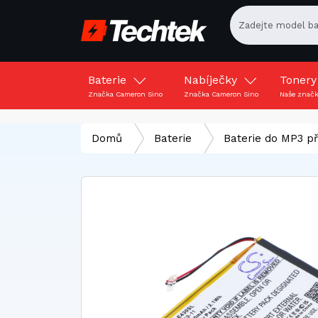
Baterie
Nabíječky
Toner
Značka Cameron Sino
Značka Cameron Sino
Naše znač
Domů
Baterie
Baterie do MP3 p