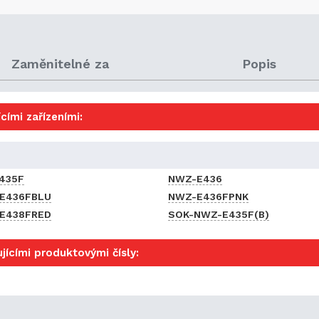
Zaměnitelné za
Popis
cími zařízeními:
435F
NWZ-E436
E436FBLU
NWZ-E436FPNK
E438FRED
SOK-NWZ-E435F(B)
jícími produktovými čísly: