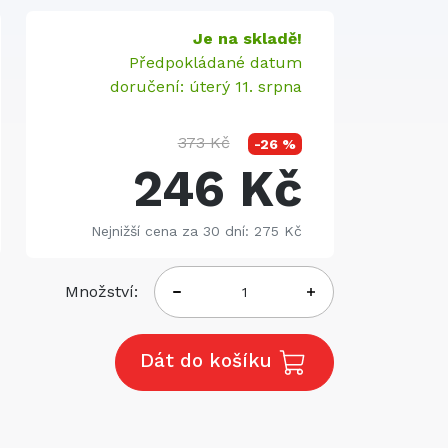
Je na skladě!
Předpokládané datum
doručení: úterý 11. srpna
373 Kč
-26 %
246 Kč
Nejnižší cena za 30 dní: 275 Kč
Množství:
Dát do košíku