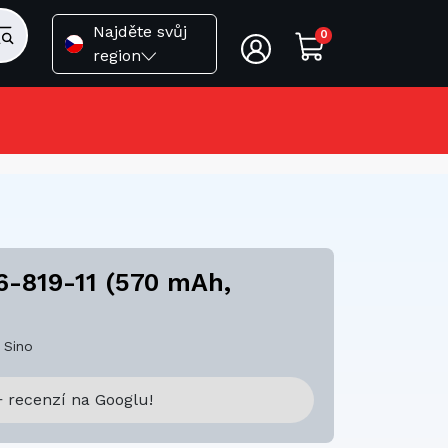
Najděte svůj
0
region
6-819-11 (570 mAh,
 Sino
 recenzí na Googlu!