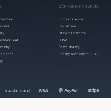
E
ZÁKAZNICKÝ SERVIS
ron Sino
Kontaktujte nás
ručení
Reklamace
aty
Otevřít Chatbota
ochraně dat
O nás
dmínky
Časté dotazy
 a peněz
Zpětný sběr baterií [PDF]
by