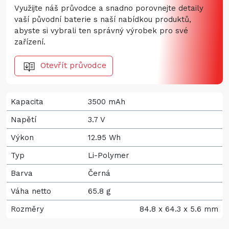
Využijte náš průvodce a snadno porovnejte detaily
vaší původní baterie s naší nabídkou produktů,
abyste si vybrali ten správný výrobek pro své
zařízení.
Otevřít průvodce
Kapacita
3500 mAh
Napětí
3.7 V
Výkon
12.95 Wh
Typ
Li-Polymer
Barva
Černá
Váha netto
65.8 g
Rozměry
84.8 x 64.3 x 5.6 mm