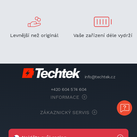
Levnější než originál
Vaše zařízení déle vydrží
info@techtek.cz
+420 604 574 604
INFORMACE
ZÁKAZNICKÝ SERVIS