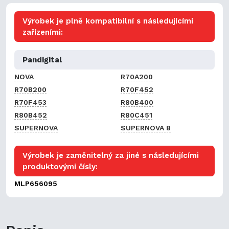
Výrobek je plně kompatibilní s následujícími
zařízeními:
Pandigital
NOVA
R70A200
R70B200
R70F452
R70F453
R80B400
R80B452
R80C451
SUPERNOVA
SUPERNOVA 8
Výrobek je zaměnitelný za jiné s následujícími
produktovými čísly:
MLP656095