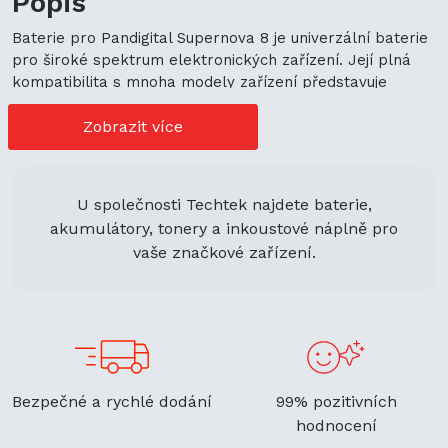
Popis
Baterie pro Pandigital Supernova 8 je univerzální baterie
pro široké spektrum elektronických zařízení. Její plná
kompatibilita s mnoha modely zařízení představuje
cenově výhodné možnosti nákupu. Její univerzální použití
navíc podporuje ekologickou udržitelnost a zaručuje
Zobrazit více
flexibilitu.
U společnosti Techtek najdete baterie,
akumulátory, tonery a inkoustové náplně pro
vaše značkové zařízení.
Bezpečné a rychlé dodání
99% pozitivních
hodnocení