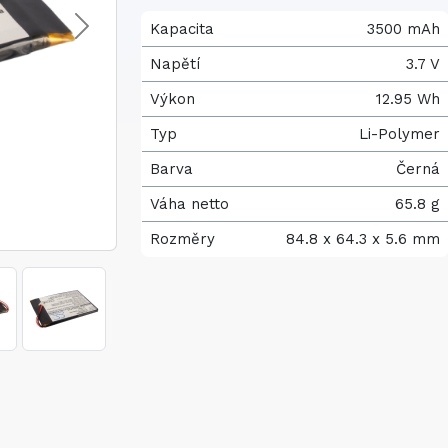
Kapacita
3500 mAh
Napětí
3.7 V
Výkon
12.95 Wh
Typ
Li-Polymer
Barva
Černá
Váha netto
65.8 g
Rozměry
84.8 x 64.3 x 5.6 mm