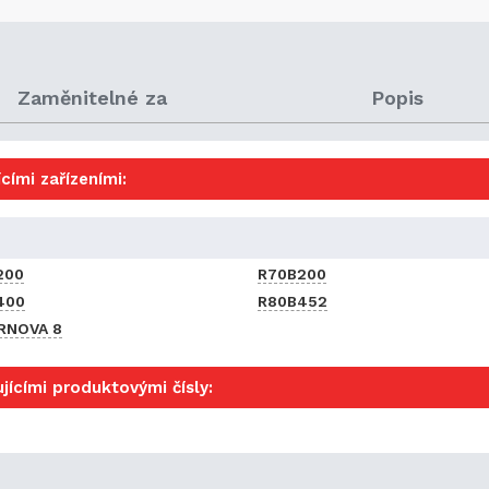
Zaměnitelné za
Popis
cími zařízeními:
200
R70B200
400
R80B452
RNOVA 8
jícími produktovými čísly: