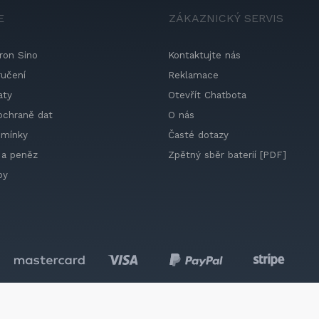
E
ZÁKAZNICKÝ SERVIS
ron Sino
Kontaktujte nás
ručení
Reklamace
aty
Otevřít Chatbota
ochraně dat
O nás
dmínky
Časté dotazy
 a peněz
Zpětný sběr baterií [PDF]
by