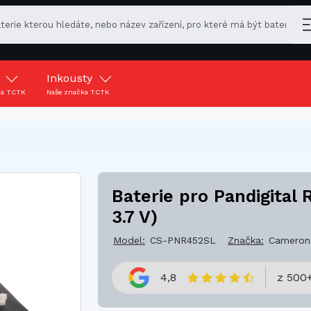
y
Inkousty
ka TCTK
Naše značka TCTK
Baterie pro Pandigital
3.7 V)
Model:
CS-PNR452SL
Značka:
Cameron
4,8
z 500+