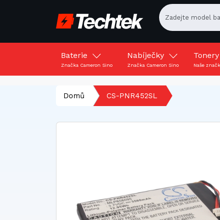
Baterie
Nabíječky
Toner
Značka Cameron Sino
Značka Cameron Sino
Naše znač
Domů
CS-PNR452SL