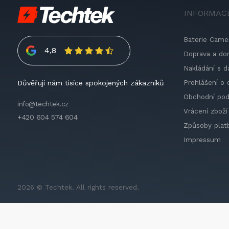
INFORMAC
Baterie Came
4,8
Doprava a do
Nakládání s d
Prohlášení o 
Důvěřují nám tisíce spokojených zákazníků
Obchodní po
info@techtek.cz
Vrácení zboží
+420 604 574 604
Způsoby plat
Impressum
2026 © Techtek. All rights reserved.