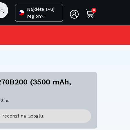
Najděte svůj
0
region
 R70B200 (3500 mAh,
 Sino
 recenzí na Googlu!