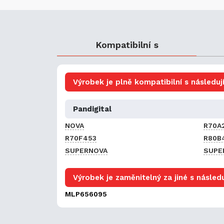
Kompatibilní s
Výrobek je plně kompatibilní s následují
Pandigital
NOVA
R70A
R70F453
R80B
SUPERNOVA
SUPE
Výrobek je zaměnitelný za jiné s následu
MLP656095