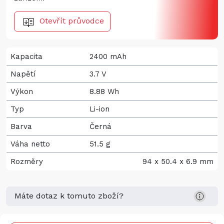
Otevřít průvodce
Kapacita
2400 mAh
Napětí
3.7 V
Výkon
8.88 Wh
Typ
Li-ion
Barva
Černá
Váha netto
51.5 g
Rozměry
94 x 50.4 x 6.9 mm
Máte dotaz k tomuto zboží?