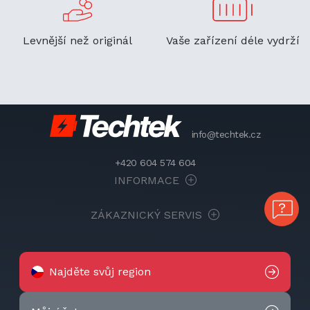
Levnější než originál
Vaše zařízení déle vydrží
info@techtek.cz
+420 604 574 604
INFORMACE
ZÁKAZNICKÝ SERVIS
Najděte svůj region