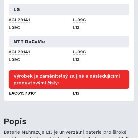
LG
AGL29141
L-09C
L09C
L13
NTT DoCoMo
AGL29141
L-09C
L09C
L13
Výrobek je zaměnitelný za jiné s následujícími
produktovými čísly:
EAC61579101
L13
Popis
Baterie Nahrazuje L13 je univerzální baterie pro široké