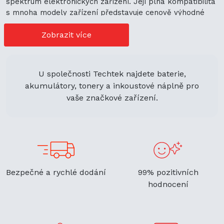
spektrum elektronických zařízení. Její plná kompatibilita
s mnoha modely zařízení představuje cenově výhodné
možnosti nákupu. Její univerzální použití navíc podporuje
ekologickou udržitelnost a zaručuje flexibilitu.
Zobrazit více
U společnosti Techtek najdete baterie,
akumulátory, tonery a inkoustové náplně pro
vaše značkové zařízení.
Bezpečné a rychlé dodání
99% pozitivních
hodnocení