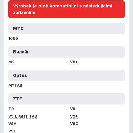
Výrobek je plně kompatibilní s následujícími
zařízeními:
MTC
1055
Билайн
M2
V9+
Optus
MYTAB
ZTE
T9
V9
V9 LIGHT TAB
V9+
V9A
V9C
V9E