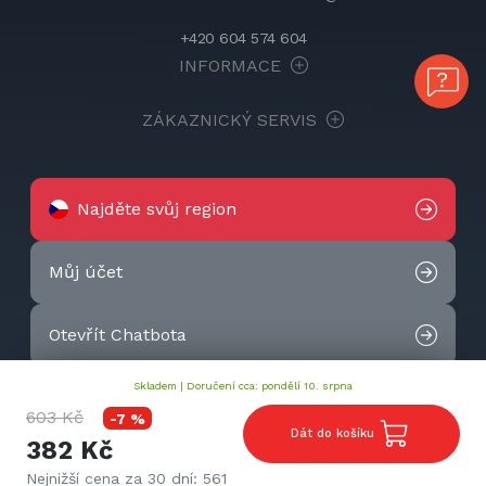
+420 604 574 604
INFORMACE
ZÁKAZNICKÝ SERVIS
Najděte svůj region
Můj účet
Otevřít Chatbota
Skladem |
Doručení cca: pondělí 10. srpna
Kontaktujte nás
603 Kč
-7 %
Dát do košíku
382 Kč
2026 © Techtek. All rights reserved.
Nejnižší cena za 30 dní: 561