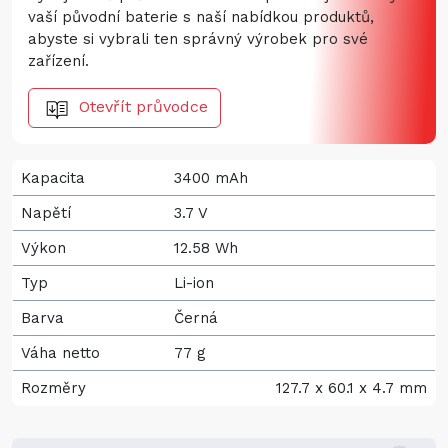
vaší původní baterie s naší nabídkou produktů,
abyste si vybrali ten správný výrobek pro své
zařízení.
Otevřít průvodce
Kapacita
3400 mAh
Napětí
3.7 V
Výkon
12.58 Wh
Typ
Li-ion
Barva
Černá
Váha netto
77 g
Rozměry
127.7 x 60.1 x 4.7 mm