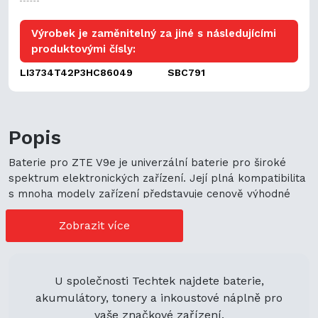
Výrobek je zaměnitelný za jiné s následujícími
produktovými čísly:
LI3734T42P3HC86049
SBC791
Popis
Baterie pro ZTE V9e je univerzální baterie pro široké
spektrum elektronických zařízení. Její plná kompatibilita
s mnoha modely zařízení představuje cenově výhodné
možnosti nákupu. Její univerzální použití navíc podporuje
ekologickou udržitelnost a zaručuje flexibilitu.
Zobrazit více
U společnosti Techtek najdete baterie,
akumulátory, tonery a inkoustové náplně pro
vaše značkové zařízení.