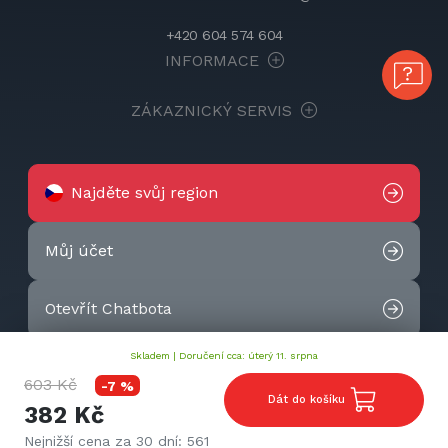
+420 604 574 604
INFORMACE
ZÁKAZNICKÝ SERVIS
Najděte svůj region
Můj účet
Otevřít Chatbota
Skladem |
Doručení cca: úterý 11. srpna
Kontaktujte nás
603 Kč
-7 %
Dát do košíku
382 Kč
2026 © Techtek. All rights reserved.
Nejnižší cena za 30 dní: 561