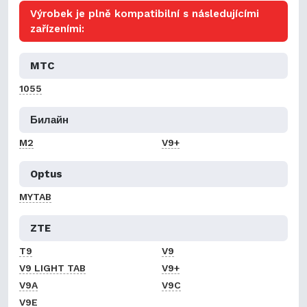
Výrobek je plně kompatibilní s následujícími
zařízeními:
MTC
1055
Билайн
M2
V9+
Optus
MYTAB
ZTE
T9
V9
V9 LIGHT TAB
V9+
V9A
V9C
V9E