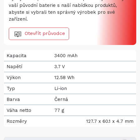
vaší původní baterie s naší nabídkou produktů,
abyste si vybrali ten správný výrobek pro své
zařízení.
Otevřít průvodce
Kapacita
3400 mAh
Napětí
3.7 V
Výkon
12.58 Wh
Typ
Li-ion
Barva
Černá
Váha netto
77 g
Rozměry
127.7 x 60.1 x 4.7 mm