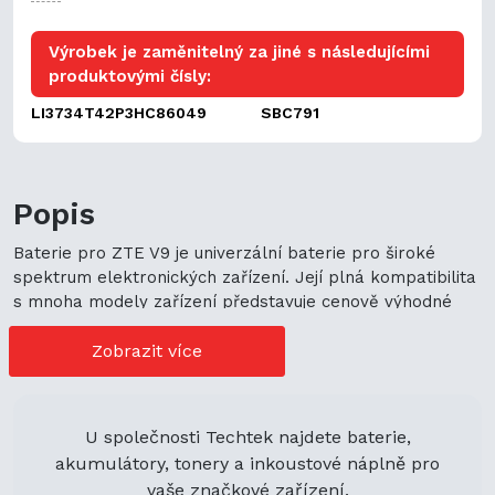
Výrobek je zaměnitelný za jiné s následujícími
produktovými čísly:
LI3734T42P3HC86049
SBC791
Popis
Baterie pro ZTE V9 je univerzální baterie pro široké
spektrum elektronických zařízení. Její plná kompatibilita
s mnoha modely zařízení představuje cenově výhodné
možnosti nákupu. Její univerzální použití navíc podporuje
ekologickou udržitelnost a zaručuje flexibilitu.
Zobrazit více
U společnosti Techtek najdete baterie,
akumulátory, tonery a inkoustové náplně pro
vaše značkové zařízení.