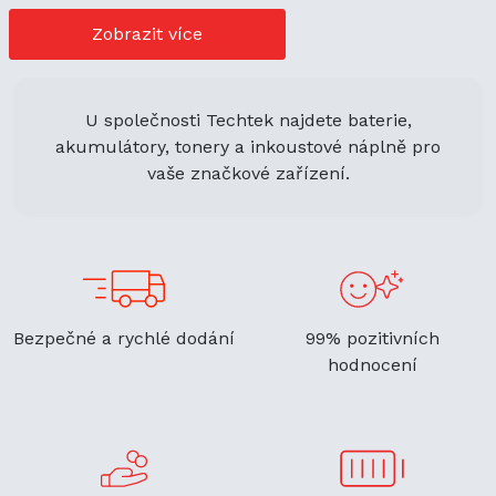
nákupu. Její univerzální použití navíc podporuje
ekologickou udržitelnost a zaručuje flexibilitu.
Zobrazit více
U společnosti Techtek najdete baterie,
akumulátory, tonery a inkoustové náplně pro
vaše značkové zařízení.
Bezpečné a rychlé dodání
99% pozitivních
hodnocení