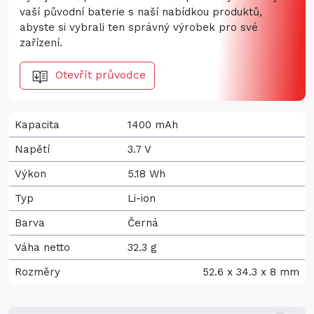
vaší původní baterie s naší nabídkou produktů,
abyste si vybrali ten správný výrobek pro své
zařízení.
Otevřít průvodce
Kapacita
1400 mAh
Napětí
3.7 V
Výkon
5.18 Wh
Typ
Li-ion
Barva
Černá
Váha netto
32.3 g
Rozměry
52.6 x 34.3 x 8 mm