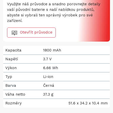
Využijte náš průvodce a snadno porovnejte detaily
vaší původní baterie s naší nabídkou produktů,
abyste si vybrali ten správný výrobek pro své
zařízení.
Otevřít průvodce
Kapacita
1800 mAh
Napětí
3.7 V
Výkon
6.66 Wh
Typ
Li-ion
Barva
Černá
Váha netto
37.3 g
Rozměry
51.6 x 34.2 x 10.4 mm