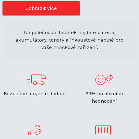
cenově výhodné možnosti nákupu. Její univerzální použití
navíc podporuje ekologickou udržitelnost a zaručuje
Zobrazit více
flexibilitu.
U společnosti Techtek najdete baterie,
akumulátory, tonery a inkoustové náplně pro
vaše značkové zařízení.
Bezpečné a rychlé dodání
99% pozitivních
hodnocení