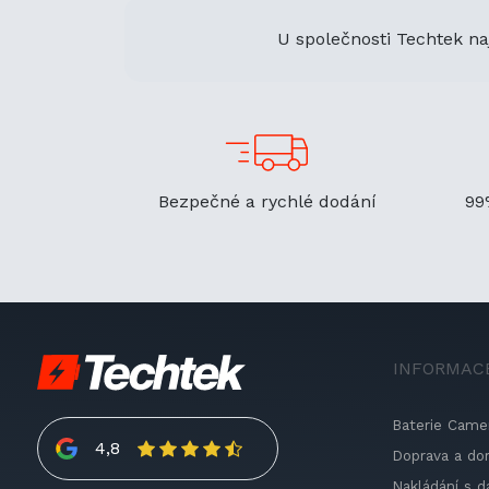
U společnosti Techtek na
Bezpečné a rychlé dodání
99
INFORMAC
Baterie Came
4,8
Doprava a do
Nakládání s d