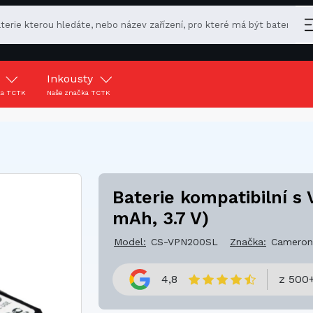
y
Inkousty
ka TCTK
Naše značka TCTK
Baterie kompatibilní s
mAh, 3.7 V)
Model:
CS-VPN200SL
Značka:
Cameron
4,8
z 500+