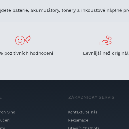
jdete baterie, akumulátory, tonery a inkoustové náplně pr
% pozitivních hodnocení
Levnější než originál
E
ZÁKAZNICKÝ SERVIS
ron Sino
Kontaktujte nás
ručení
Reklamace
aty
Otevřít Chatbota