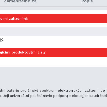
Zaměnitelné za
Popis
cími zařízeními:
00
jícími produktovými čísly:
ální baterie pro široké spektrum elektronických zařízení. Jej
ejí univerzální použití navíc podporuje ekologickou udržitelno