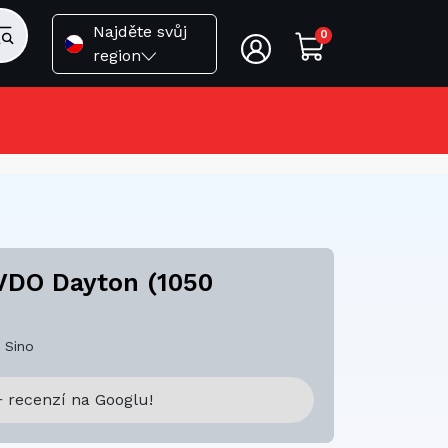
Najděte svůj
0
region
 VDO Dayton (1050
 Sino
 recenzí na Googlu!