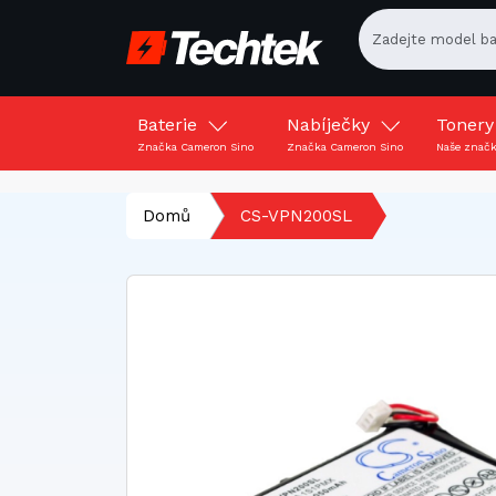
Baterie
Nabíječky
Toner
Značka Cameron Sino
Značka Cameron Sino
Naše znač
Domů
CS-VPN200SL