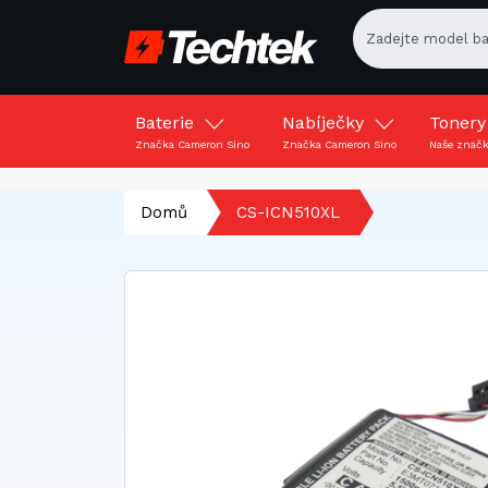
Baterie
Nabíječky
Toner
Značka Cameron Sino
Značka Cameron Sino
Naše znač
Domů
CS-ICN510XL