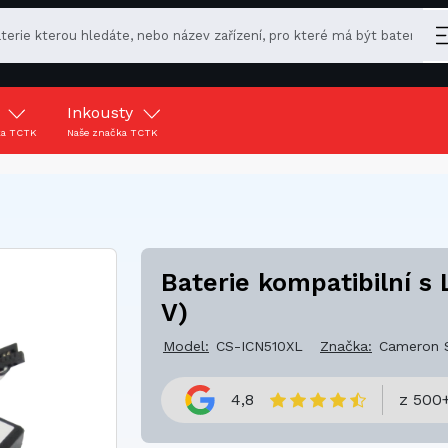
y
Inkousty
ka TCTK
Naše značka TCTK
Baterie kompatibilní s
V)
Model:
CS-ICN510XL
Značka:
Cameron 
4,8
z 500+