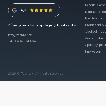
Baterie Came
4,8
Doprava a do
Nakládání s d
Prohlášení o 
Důvěřují nám tisíce spokojených zákazníků
Obchodní po
info@techtek.cz
Vrácení zboží
+420 604 574 604
Způsoby plat
Impressum
2026 © Techtek. All rights reserved.