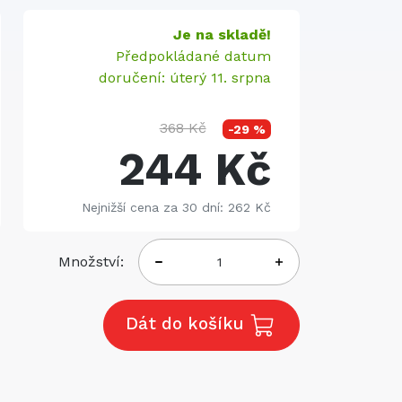
Je na skladě!
Předpokládané datum
doručení: úterý 11. srpna
368 Kč
-29 %
244 Kč
Nejnižší cena za 30 dní: 262 Kč
Množství:
Dát do košíku