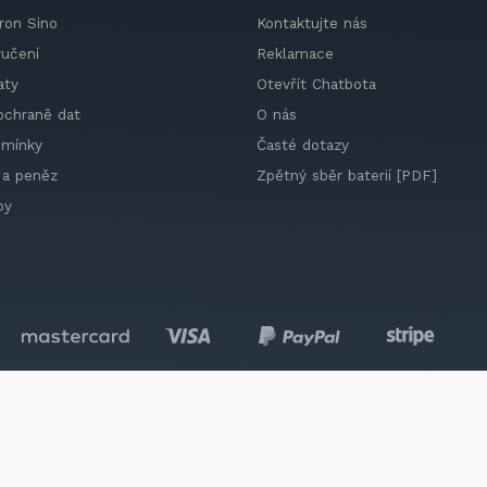
ron Sino
Kontaktujte nás
ručení
Reklamace
aty
Otevřít Chatbota
ochraně dat
O nás
dmínky
Časté dotazy
 a peněz
Zpětný sběr baterií [PDF]
by