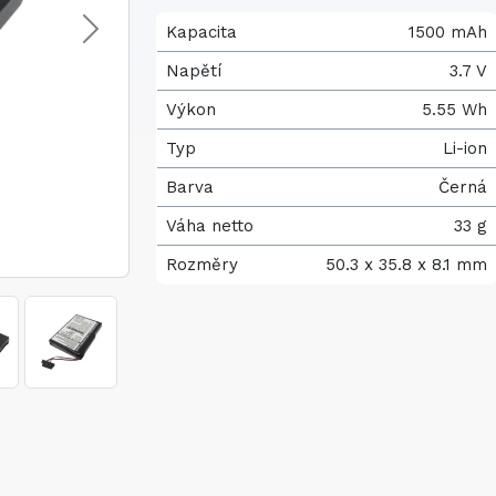
Kapacita
1500 mAh
Napětí
3.7 V
Výkon
5.55 Wh
Typ
Li-ion
Barva
Černá
Váha netto
33 g
Rozměry
50.3 x 35.8 x 8.1 mm