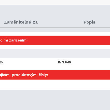
Zaměnitelné za
Popis
cími zařízeními:
20
ICN 530
jícími produktovými čísly: