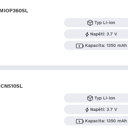
MIOP360SL
Typ
Li-ion
Napětí:
3.7 V
Kapacita:
1350 mAh
ICN510SL
Typ
Li-ion
Napětí:
3.7 V
Kapacita:
1350 mAh