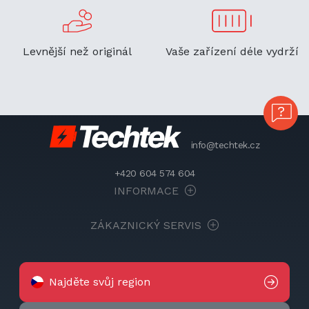
Levnější než originál
Vaše zařízení déle vydrží
info@techtek.cz
+420 604 574 604
INFORMACE
ZÁKAZNICKÝ SERVIS
Najděte svůj region