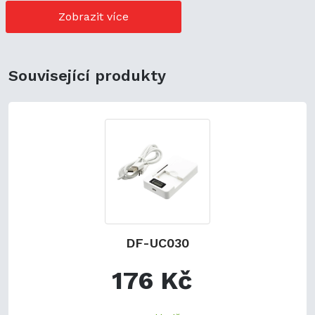
cenově výhodné možnosti nákupu. Její univerzální použití
navíc podporuje ekologickou udržitelnost a zaručuje
Zobrazit více
flexibilitu.
Související produkty
DF-UC030
176 Kč