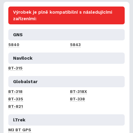
Výrobek je plně kompatibilní s následujícími
zařízeními:
GNS
5840
5843
Navilock
BT-315
Globalstar
BT-318
BT-318X
BT-335
BT-338
BT-821
i.Trek
M3 BT GPS