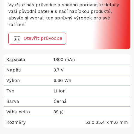
Využijte náš průvodce a snadno porovnejte detaily
vaší původní baterie s naší nabídkou produktů,
abyste si vybrali ten správný výrobek pro své
zařízení.
Otevřít průvodce
Kapacita
1800 mAh
Napětí
3.7 V
Výkon
6.66 Wh
Typ
Li-ion
Barva
Černá
Váha netto
39 g
Rozměry
53 x 35.4 x 11.6 mm