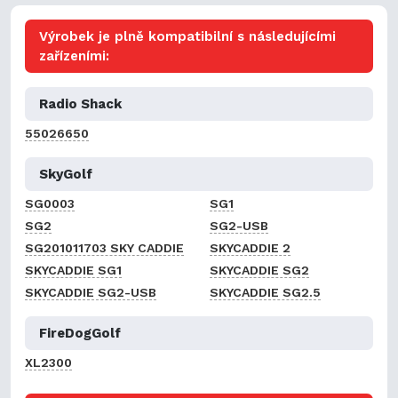
Výrobek je plně kompatibilní s následujícími
zařízeními:
Radio Shack
55026650
SkyGolf
SG0003
SG1
SG2
SG2-USB
SG201011703 SKY CADDIE
SKYCADDIE 2
SKYCADDIE SG1
SKYCADDIE SG2
SKYCADDIE SG2-USB
SKYCADDIE SG2.5
FireDogGolf
XL2300