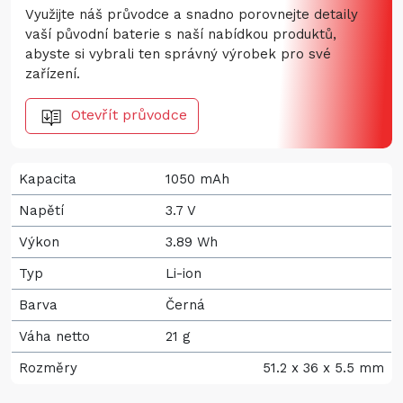
Využijte náš průvodce a snadno porovnejte detaily
vaší původní baterie s naší nabídkou produktů,
abyste si vybrali ten správný výrobek pro své
zařízení.
Otevřít průvodce
Kapacita
1050 mAh
Napětí
3.7 V
Výkon
3.89 Wh
Typ
Li-ion
Barva
Černá
Váha netto
21 g
Rozměry
51.2 x 36 x 5.5 mm