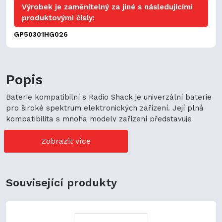
Výrobek je zaměnitelný za jiné s následujícími
produktovými čísly:
GP50301HG026
Popis
Baterie kompatibilní s Radio Shack je univerzální baterie
pro široké spektrum elektronických zařízení. Její plná
kompatibilita s mnoha modely zařízení představuje
cenově výhodné možnosti nákupu. Její univerzální použití
navíc podporuje ekologickou udržitelnost a zaručuje
Zobrazit více
flexibilitu.
Související produkty