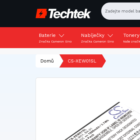
Baterie
Nabíječky
Toner
Značka Cameron Sino
Značka Cameron Sino
Naše znač
Domů
CS-XEW01SL