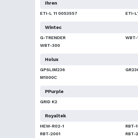
Ihren
ETI-L 11 0053557
ETI-L
Wintec
G-TRENDER
WBT-
WBT-300
Holux
GPSLIM236
GR23
M1000C
PPurple
GRID K2
Royaltek
HEW-R02-1
RBT-
RBT-2001
RBT-