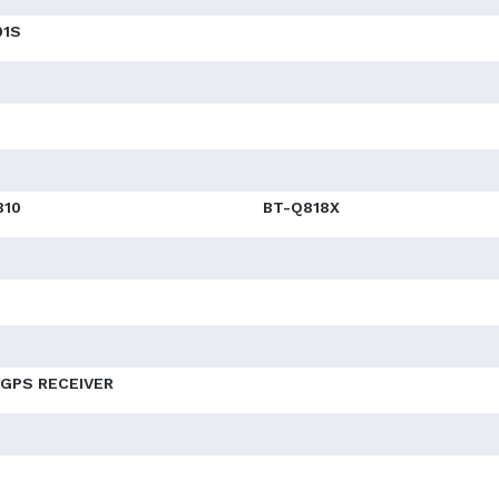
01S
810
BT-Q818X
 GPS RECEIVER