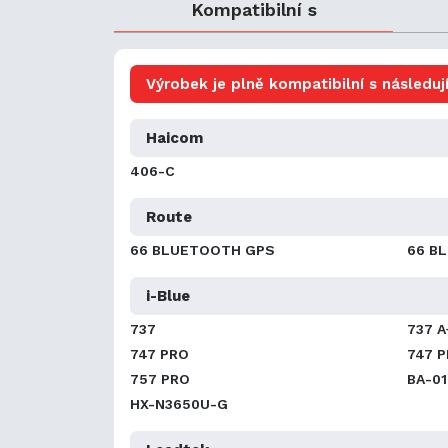
Kompatibilní s
Výrobek je plně kompatibilní s následují
Haicom
406-C
Route
66 BLUETOOTH GPS
66 B
i-Blue
737
737 A
747 PRO
747 P
757 PRO
BA-01
HX-N3650U-G