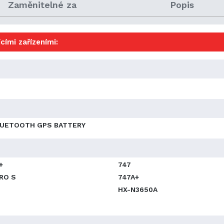
Zaměnitelné za
Popis
cími zařízeními:
LUETOOTH GPS BATTERY
+
747
RO S
747A+
HX-N3650A