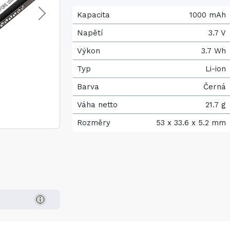
Kapacita
1000 mAh
Napětí
3.7 V
Výkon
3.7 Wh
Typ
Li-ion
Barva
Černá
Váha netto
21.7 g
Rozměry
53 x 33.6 x 5.2 mm