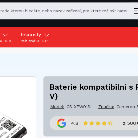
y
Inkousty
ka TCTK
Naše značka TCTK
Baterie kompatibilní s 
V)
Model:
CS-XEW01SL
Značka:
Cameron 
4,8
z 500+