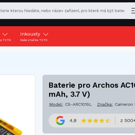
y
Inkousty
ka TCTK
Naše značka TCTK
Baterie pro Archos AC
mAh, 3.7 V)
Model:
CS-ARC101SL
Značka:
Cameron 
4,8
z 500+