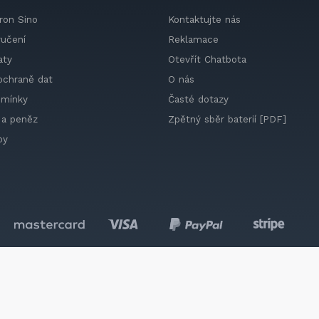
ron Sino
Kontaktujte nás
ručení
Reklamace
aty
Otevřít Chatbota
ochraně dat
O nás
dmínky
Časté dotazy
 a peněz
Zpětný sběr baterií [PDF]
by