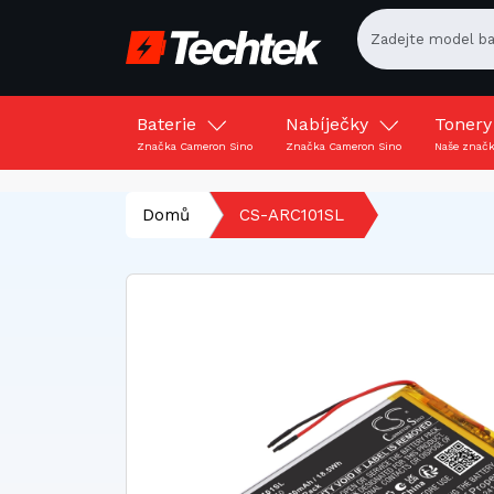
Baterie
Nabíječky
Toner
Značka Cameron Sino
Značka Cameron Sino
Naše znač
Domů
CS-ARC101SL