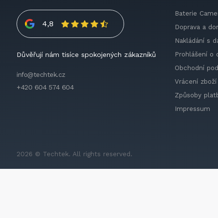
Baterie Came
4,8
Doprava a do
Nakládání s d
Prohlášení o 
Důvěřují nám tisíce spokojených zákazníků
Obchodní po
info@techtek.cz
Vrácení zboží
+420 604 574 604
Způsoby plat
Impressum
2026 © Techtek. All rights reserved.