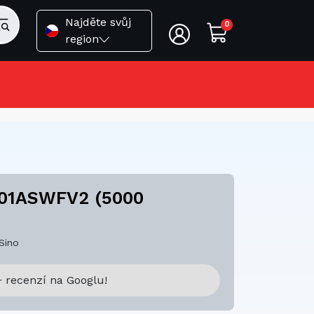
Najděte svůj
0
region
101ASWFV2 (5000
Sino
 recenzí na Googlu!