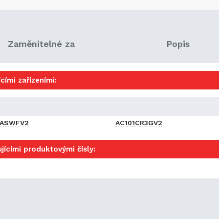
Zaměnitelné za
Popis
cími zařízeními:
1ASWFV2
AC101CR3GV2
jícími produktovými čísly: