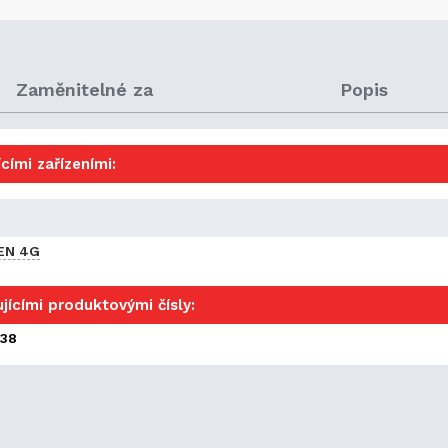
Zaměnitelné za
Popis
cími zařízeními:
EN 4G
jícími produktovými čísly:
138