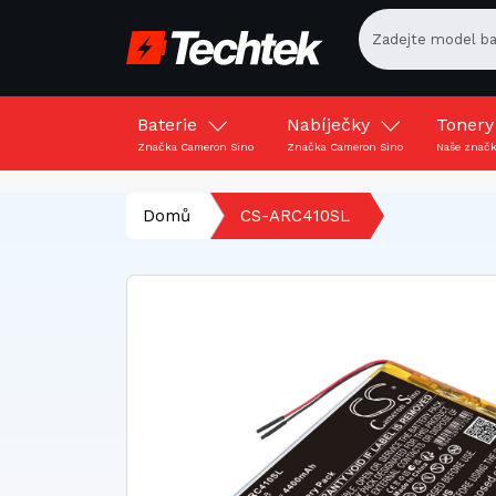
Baterie
Nabíječky
Toner
Značka Cameron Sino
Značka Cameron Sino
Naše znač
Domů
CS-ARC410SL