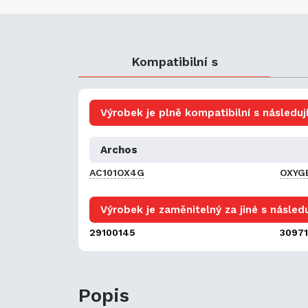
Kompatibilní s
Výrobek je plně kompatibilní s následují
Archos
AC101OX4G
OXYG
Výrobek je zaměnitelný za jiné s následu
29100145
3097
Popis