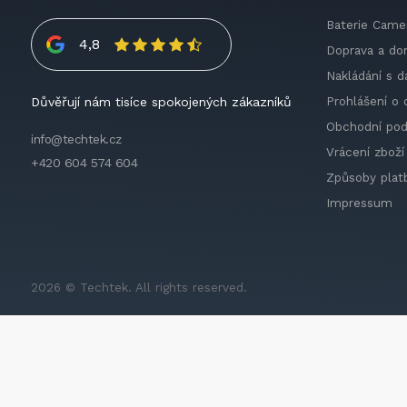
Baterie Came
4,8
Doprava a do
Nakládání s d
Prohlášení o 
Důvěřují nám tisíce spokojených zákazníků
Obchodní po
info@techtek.cz
Vrácení zboží
+420 604 574 604
Způsoby plat
Impressum
2026 © Techtek. All rights reserved.