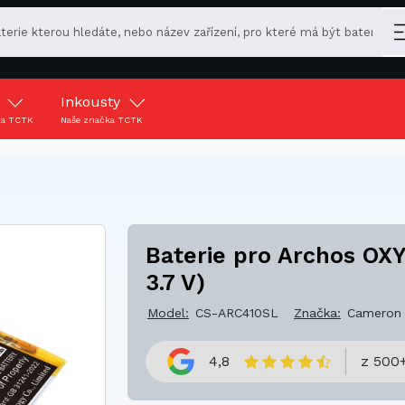
y
Inkousty
ka TCTK
Naše značka TCTK
Baterie pro Archos OX
3.7 V)
Model:
CS-ARC410SL
Značka:
Cameron 
4,8
z 500+