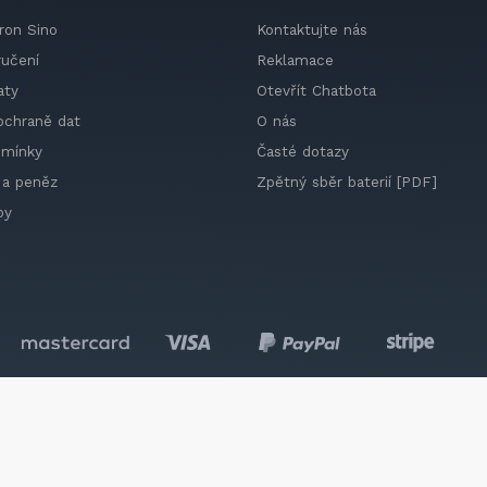
ron Sino
Kontaktujte nás
ručení
Reklamace
aty
Otevřít Chatbota
ochraně dat
O nás
dmínky
Časté dotazy
 a peněz
Zpětný sběr baterií [PDF]
by