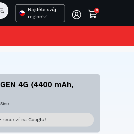
Najděte svůj
0
region
YGEN 4G (4400 mAh,
Sino
 recenzí na Googlu!