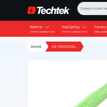
Baterie
Nabíječky
Toner
Značka Cameron Sino
Značka Cameron Sino
Naše znač
Domů
CS-DED200SL