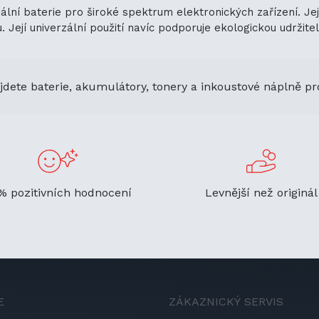
lní baterie pro široké spektrum elektronických zařízení. Je
ejí univerzální použití navíc podporuje ekologickou udržitelno
jdete baterie, akumulátory, tonery a inkoustové náplně pr
% pozitivních hodnocení
Levnější než originál
E
ZÁKAZNICKÝ SERVIS