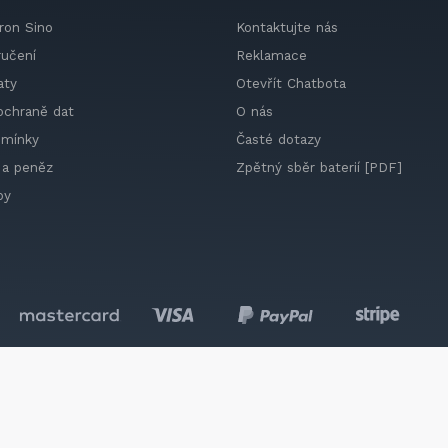
ron Sino
Kontaktujte nás
ručení
Reklamace
aty
Otevřít Chatbota
ochraně dat
O nás
dmínky
Časté dotazy
 a peněz
Zpětný sběr baterií [PDF]
by