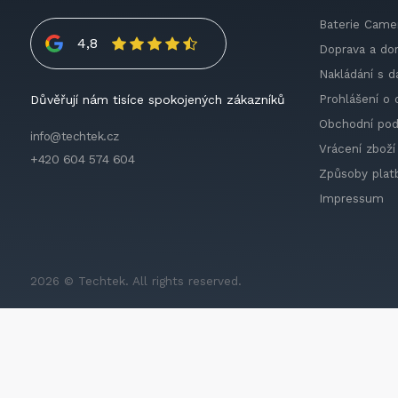
Baterie Came
4,8
Doprava a do
Nakládání s d
Prohlášení o 
Důvěřují nám tisíce spokojených zákazníků
Obchodní po
info@techtek.cz
Vrácení zboží
+420 604 574 604
Způsoby plat
Impressum
2026 © Techtek. All rights reserved.