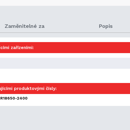
Zaměnitelné za
Popis
cími zařízeními:
jícími produktovými čísly:
CR18650-2400