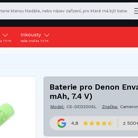
y
Inkousty
ka TCTK
Naše značka TCTK
Baterie pro Denon Env
mAh, 7.4 V)
Model:
CS-DED200SL
Značka:
Cameron
4,8
z 500+