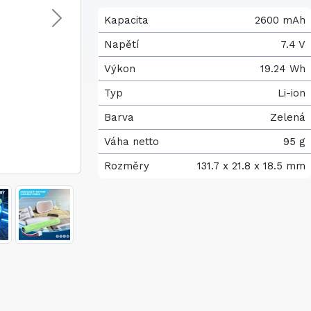
Kapacita
2600 mAh
Napětí
7.4 V
Výkon
19.24 Wh
Typ
Li-ion
Barva
Zelená
Váha netto
95 g
Rozměry
131.7 x 21.8 x 18.5 mm