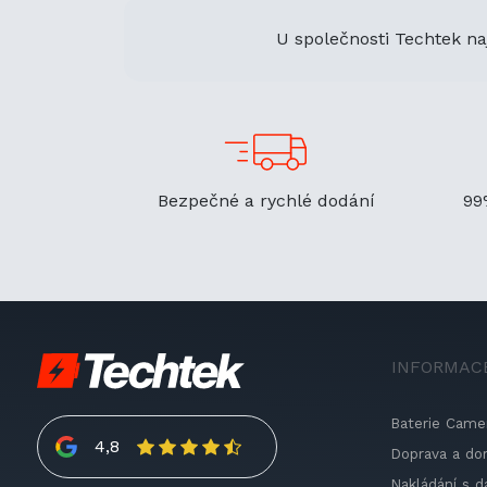
U společnosti Techtek na
Bezpečné a rychlé dodání
99
INFORMAC
Baterie Came
4,8
Doprava a do
Nakládání s d