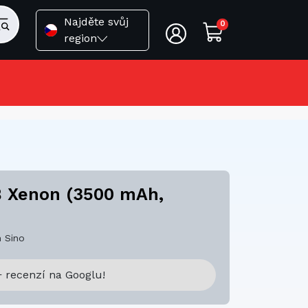
Najděte svůj
0
region
B Xenon (3500 mAh,
 Sino
 recenzí na Googlu!