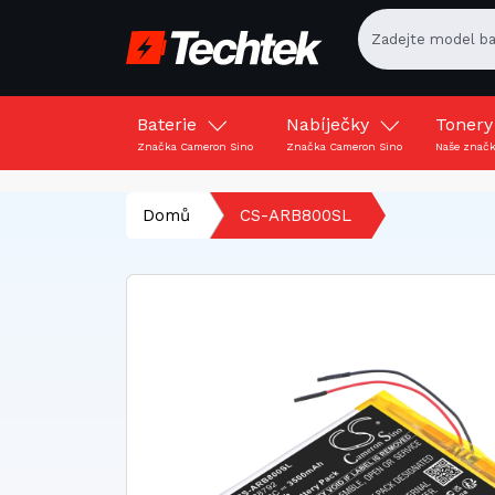
Baterie
Nabíječky
Toner
Značka Cameron Sino
Značka Cameron Sino
Naše znač
Domů
CS-ARB800SL