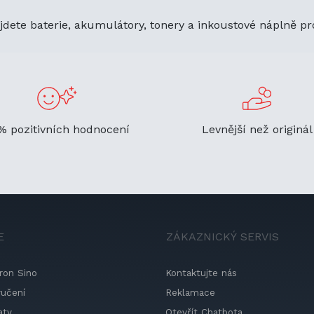
jdete baterie, akumulátory, tonery a inkoustové náplně pr
% pozitivních hodnocení
Levnější než originál
E
ZÁKAZNICKÝ SERVIS
ron Sino
Kontaktujte nás
ručení
Reklamace
aty
Otevřít Chatbota