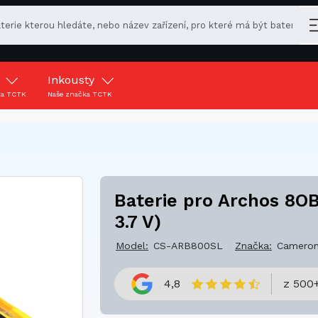
y
Inkousty
ka TCTK
Naše značka TCTK
Baterie pro Archos 8O
3.7 V)
Model:
CS-ARB800SL
Značka:
Cameron
4,8
z 500+