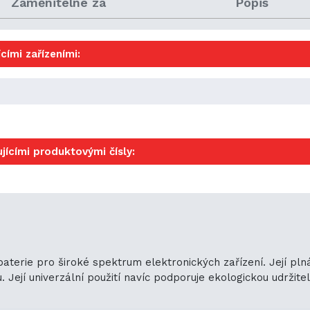
Zaměnitelné za
Popis
cími zařízeními:
jícími produktovými čísly:
baterie pro široké spektrum elektronických zařízení. Její pl
ejí univerzální použití navíc podporuje ekologickou udržitelno